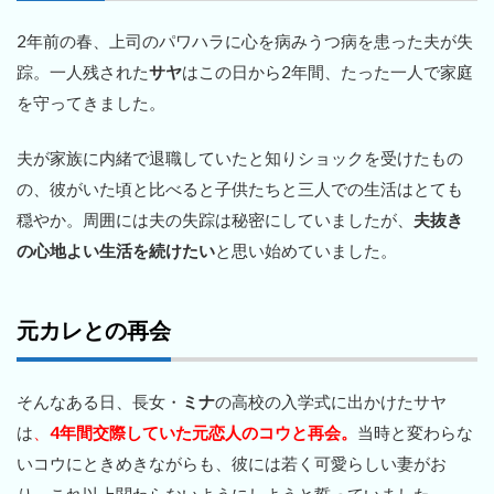
2年前の春、上司のパワハラに心を病みうつ病を患った夫が失
踪。一人残された
サヤ
はこの日から2年間、たった一人で家庭
を守ってきました。
夫が家族に内緒で退職していたと知りショックを受けたもの
の、彼がいた頃と比べると子供たちと三人での生活はとても
穏やか。周囲には夫の失踪は秘密にしていましたが、
夫抜き
の心地よい生活を続けたい
と思い始めていました。
元カレとの再会
そんなある日、長女・
ミナ
の高校の入学式に出かけたサヤ
は
、
4年間交際していた元恋人のコウと再会。
当時と変わらな
いコウにときめきながらも、彼には若く可愛らしい妻がお