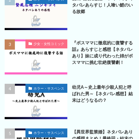
タバレあらすじ！人喰い鯉のい
る故郷
『ボスママに徹底的に復讐する
少女・女性コミック
話』あらすじと感想【ネタバレ
あり】妹に成り代わった姉がボ
スママに挑む壮絶復讐劇！
幼児A～史上最年少殺人犯と呼
ホラー・サスペンス
ばれた男～【ネタバレ感想】結
末はどうなるの？
【異世界監禁婚】ネタバレあり
ホラー・サスペンス
の感想まとめ！最終回・結末の