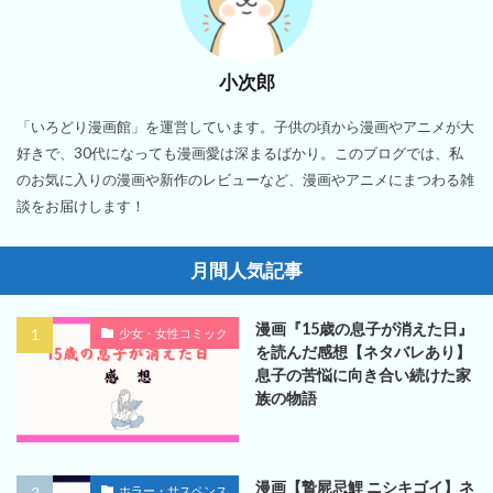
小次郎
「いろどり漫画館」を運営しています。子供の頃から漫画やアニメが大
好きで、30代になっても漫画愛は深まるばかり。このブログでは、私
のお気に入りの漫画や新作のレビューなど、漫画やアニメにまつわる雑
談をお届けします！
月間人気記事
漫画『15歳の息子が消えた日』
少女・女性コミック
を読んだ感想【ネタバレあり】
息子の苦悩に向き合い続けた家
族の物語
漫画【贄屍忌鯉 ニシキゴイ】ネ
ホラー・サスペンス