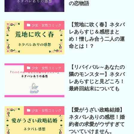
の恋物語
【荒地に吹く春】ネタバ
少女・女性コミック
レあらすじ＆感想まと
め！憎しみ合う二人の運
命とは！？
【リバイバル～あなたの
少女・女性コミック
隣のモンスター】ネタバ
レあらすじと見どころ！
最終回結末についても
【愛がうざい政略結婚】
少女・女性コミック
ネタバレありの感想！婚
約者の求愛がウザすぎて
ついていけません。