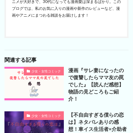
ニメが大好きで、30代になっても漫画愛は深まるばかり。この
ブログでは、私のお気に入りの漫画や新作のレビューなど、漫
画やアニメにまつわる雑談をお届けします！
関連する記事
漫画『サレ妻になったの
少女・女性コミック
で復讐したらママ友の罠
でした』【読んだ感想】
物語の見どころもご紹
介！
【不自由すぎる僕らの恋
少女・女性コミック
は】ネタバレありの感
想！車イス生活者×介助者