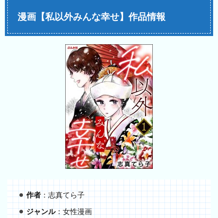
漫画【私以外みんな幸せ】作品情報
作者
：志真てら子
ジャンル
：女性漫画