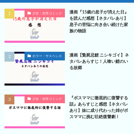
漫画『15歳の息子が消えた日』
少女・女性コミック
を読んだ感想【ネタバレあり】
息子の苦悩に向き合い続けた家
族の物語
漫画【贄屍忌鯉 ニシキゴイ】ネ
ホラー・サスペンス
タバレあらすじ！人喰い鯉のい
る故郷
『ボスママに徹底的に復讐する
少女・女性コミック
話』あらすじと感想【ネタバレ
あり】妹に成り代わった姉がボ
スママに挑む壮絶復讐劇！