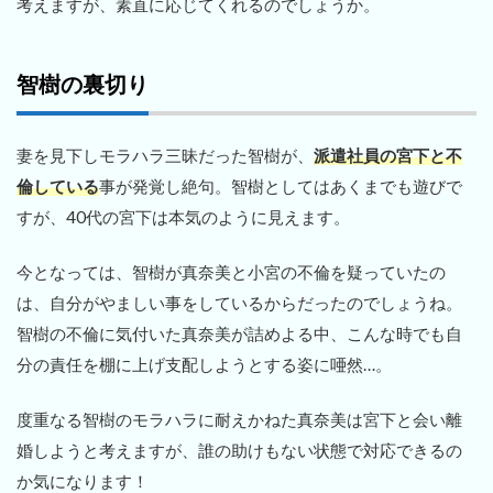
考えますが、素直に応じてくれるのでしょうか。
智樹の裏切り
妻を見下しモラハラ三昧だった智樹が、
派遣社員の宮下と不
倫している
事が発覚し絶句。智樹としてはあくまでも遊びで
すが、40代の宮下は本気のように見えます。
今となっては、智樹が真奈美と小宮の不倫を疑っていたの
は、自分がやましい事をしているからだったのでしょうね。
智樹の不倫に気付いた真奈美が詰めよる中、こんな時でも自
分の責任を棚に上げ支配しようとする姿に唖然…。
度重なる智樹のモラハラに耐えかねた真奈美は宮下と会い離
婚しようと考えますが、誰の助けもない状態で対応できるの
か気になります！