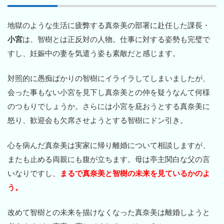
地獄のような生活に疲弊する真奈美の部署に赴任した課長・
小宮
は、智樹とは正反対の人物。仕事に対する姿勢も完璧で
すし、妊娠中の妻を気遣う姿も素敵だと感じます。
対照的に愚痴ばかりの智樹にイライラしてしまいましたが、
会った事もない小宮を見下し真奈美との仲を疑うなんて何様
のつもりでしょうか。さらには小宮を庇おうとする真奈美に
怒り、歓迎会も欠席させようとする智樹にドン引き。
心を病んだ真奈美は実家に帰り離婚について相談しますが、
またも止める両親にも腹が立ちます。母は亭主関白な父の言
いなりですし、
まるで真奈美と智樹の未来を見ているかのよ
う。
改めて智樹との未来を描けなくなった真奈美は離婚しようと