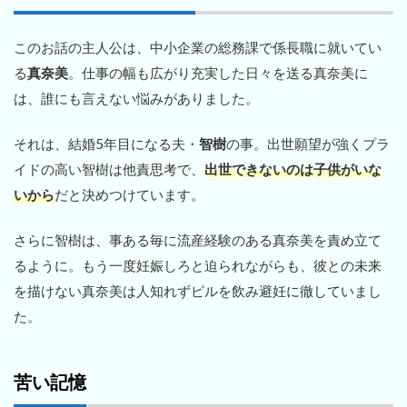
このお話の主人公は、中小企業の総務課で係長職に就いてい
る
真奈美
。仕事の幅も広がり充実した日々を送る真奈美に
は、誰にも言えない悩みがありました。
それは、結婚5年目になる夫・
智樹
の事。出世願望が強くプラ
イドの高い智樹は他責思考で、
出世できないのは子供がいな
いから
だと決めつけています。
さらに智樹は、事ある毎に流産経験のある真奈美を責め立て
るように。もう一度妊娠しろと迫られながらも、彼との未来
を描けない真奈美は人知れずピルを飲み避妊に徹していまし
た。
苦い記憶