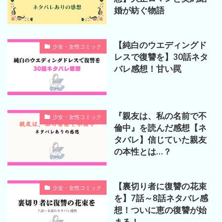
婚が紡ぐ物語
【純白のウエディングド
少女・女性コミック
レスで復讐を】30話ネタ
バレ感想！甘い罠
『親友は、私の名前で不
少女・女性コミック
倫中』を読んだ感想【ネ
タバレ】信じていた親友
の本性とは…？
【裏切り者に復讐の花束
少女・女性コミック
を】7話～8話ネタバレ感
想！ついに恵の復讐が始