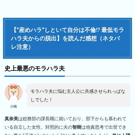
【“産めハラ”しといて自分は不倫!? 最低モラ
ハラ夫からの脱出】を読んだ感想（ネタバ
レ注意）
史上最悪のモラハラ夫
モラハラ夫に悩む主人公に共感させられっぱな
しでした！
小桃
真奈美
は総務部の課長職に就いており、部下からも慕われて
いる自立した女性。対照的に夫の
智樹
は他責思考で出世でき