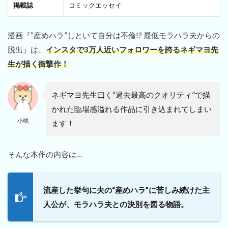
掲載誌
コミックエッセイ
漫画『“産めハラ”しといて自分は不倫!? 最低モラハラ夫からの
脱出』は、
インスタで3万人近いフォロワーを誇るネギマヨ先
生が描く衝撃作！
ネギマヨ先生曰く“過去最高のクオリティ”で描
かれた臨場感溢れる作品に引き込まれてしまい
小桃
ます！
そんな本作の内容は…
流産した挙句に夫の“産めハラ”に苦しみ続けた主
人公が、モラハラ夫との決別を図る物語。