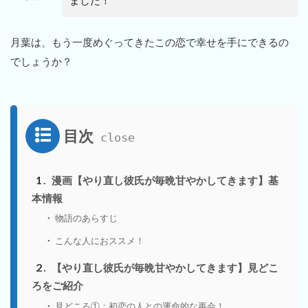
月葉は、もう一度めぐってきたこの恋で幸せを手にできるの
でしょうか？
目次
1
漫画【やり直し彼氏が毎晩甘やかしてきます】基
本情報
物語のあらすじ
こんな人におススメ！
2
【やり直し彼氏が毎晩甘やかしてきます】見どこ
ろをご紹介
見どころ①：初恋の人との運命的な再会！