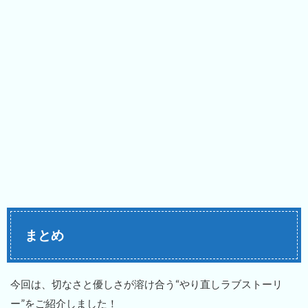
まとめ
今回は、切なさと優しさが溶け合う“やり直しラブストーリ
ー”をご紹介しました！