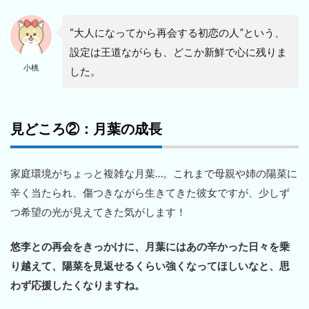
“大人になってから再会する初恋の人”という、
設定は王道ながらも、どこか新鮮で心に残りま
小桃
した。
見どころ②：月葉の成長
家庭環境がちょっと複雑な月葉…。これまで母親や姉の陽菜に
辛く当たられ、傷つきながら生きてきた彼女ですが、少しず
つ希望の光が見えてきた気がします！
悠李との再会をきっかけに、月葉にはあの辛かった日々を乗
り越えて、陽菜を見返せるくらい強くなってほしいなと、思
わず応援したくなりますね。