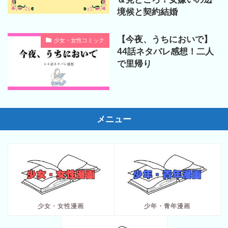
境候と契約結婚
【今夜、うちにおいで】
少女・女性コミック
44話ネタバレ感想！二人
で里帰り
メニュー
少女・女性漫画
少年・青年漫画