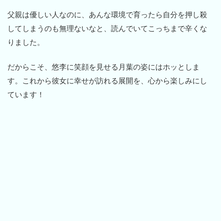
父親は優しい人なのに、あんな環境で育ったら自分を押し殺
してしまうのも無理ないなと、読んでいてこっちまで辛くな
りました。
だからこそ、悠李に笑顔を見せる月葉の姿にはホッとしま
す。これから彼女に幸せが訪れる展開を、心から楽しみにし
ています！