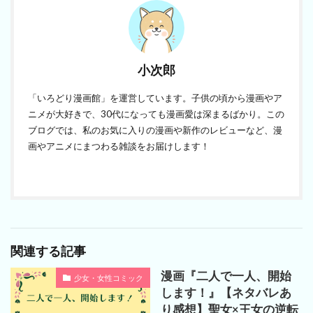
小次郎
「いろどり漫画館」を運営しています。子供の頃から漫画やア
ニメが大好きで、30代になっても漫画愛は深まるばかり。この
ブログでは、私のお気に入りの漫画や新作のレビューなど、漫
画やアニメにまつわる雑談をお届けします！
関連する記事
漫画『二人で一人、開始
少女・女性コミック
します！』【ネタバレあ
り感想】聖女×王女の逆転