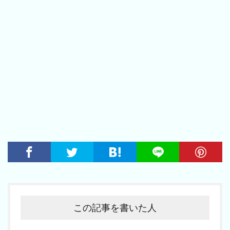
この記事を書いた人