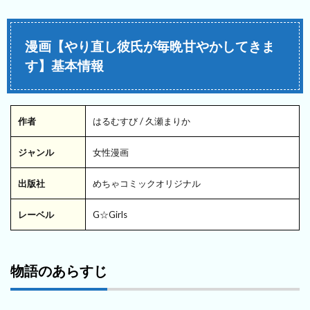
漫画【やり直し彼氏が毎晩甘やかしてきま
す】基本情報
作者
はるむすび / 久瀬まりか
ジャンル
女性漫画
出版社
めちゃコミックオリジナル
レーベル
G☆Girls
物語のあらすじ