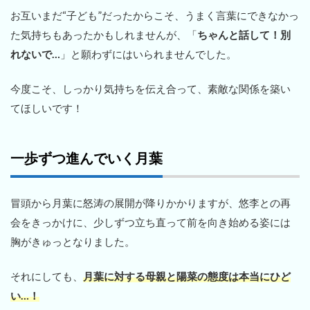
お互いまだ“子ども”だったからこそ、うまく言葉にできなかっ
た気持ちもあったかもしれませんが、「
ちゃんと話して！別
れないで…
」と願わずにはいられませんでした。
今度こそ、しっかり気持ちを伝え合って、素敵な関係を築い
てほしいです！
一歩ずつ進んでいく月葉
冒頭から月葉に怒涛の展開が降りかかりますが、悠李との再
会をきっかけに、少しずつ立ち直って前を向き始める姿には
胸がきゅっとなりました。
それにしても、
月葉に対する母親と陽菜の態度は本当にひど
い…！