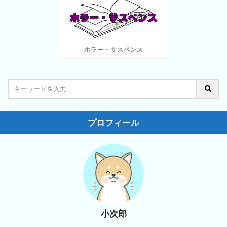
ホラー・サスペンス
プロフィール
小次郎