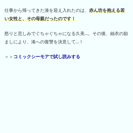
仕事から帰ってきた湊を迎え入れたのは、
赤ん坊を抱える若
い女性と、その母親だったのです！
怒りと悲しみでぐちゃぐちゃになる久美…。その後、絲衣の励
ましにより、湊への復讐を決意して…！
＞＞
コミックシーモアで試し読みする