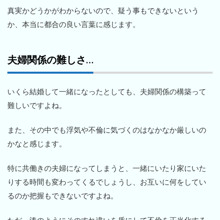
真実かどうかがわからないので、疑う事もできないという
か、本当に都合の良い言葉に感じます。
夫婦関係の難しさ…
いくら結婚して一緒になったとしても、夫婦関係の構築って
難しいですよね。
また、その中でも浮気や不倫に気づくのはなかなか厳しいの
かなと感じます。
特に共働きの夫婦になってしまうと、一緒にいたり家にいた
りする時間も変わってくるでしょうし、お互いに何をしてい
るのか把握もできないですよね。