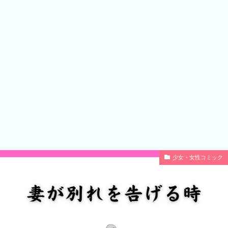
少女・女性コミック