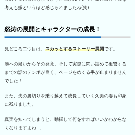
考えも嫌というほど感じられましたね(笑)
怒涛の展開とキャラクターの成長！
見どころ二つ目は、
スカッとするストーリー展開
です。
湊への疑いからその発覚、そして実際に問い詰めて復讐する
までの話のテンポが良く、ページをめくる手が止まりません
でした！
また、夫の裏切りを乗り越えて成長していく久美の姿も印象
に残りました。
真実を知ってしまうと、動揺して何をすればいいかわからな
くなりますよね…。