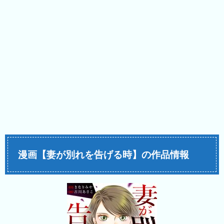
漫画【妻が別れを告げる時】の作品情報