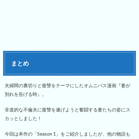
まとめ
夫婦間の裏切りと復讐をテーマにしたオムニバス漫画『妻が
別れを告げる時』。
非道的な不倫夫に復讐を遂げようと奮闘する妻たちの姿にス
カッとしました！
今回は本作の「Season 1」をご紹介しましたが、他の物語も