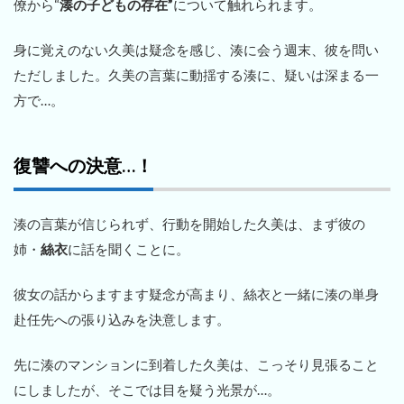
僚から“
湊の子どもの存在”
について触れられます。
身に覚えのない久美は疑念を感じ、湊に会う週末、彼を問い
ただしました。久美の言葉に動揺する湊に、疑いは深まる一
方で…。
復讐への決意…！
湊の言葉が信じられず、行動を開始した久美は、まず彼の
姉・
絲衣
に話を聞くことに。
彼女の話からますます疑念が高まり、絲衣と一緒に湊の単身
赴任先への張り込みを決意します。
先に湊のマンションに到着した久美は、こっそり見張ること
にしましたが、そこでは目を疑う光景が…。