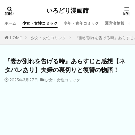
いろどり漫画館
ホーム
少女・女性コミック
少年・青年コミック
運営者情報
お
HOME
少女・女性コミック
『妻が別れを告げる時』あらすじ
『妻が別れを告げる時』あらすじと感想【ネ
タバレあり】夫婦の裏切りと復讐の物語！
2025年3月27日
少女・女性コミック