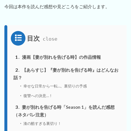
今回は本作を読んだ感想や見どころをご紹介します。
目次
1
漫画【妻が別れを告げる時】の作品情報
2
【あらすじ】『妻が別れを告げる時』はどんなお
話？
幸せな日常から一転…。裏切りの予感
復讐への決意…！
3
妻が別れを告げる時「Season 1」を読んだ感想
（ネタバレ注意）
湊の酷すぎる裏切り！