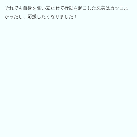
それでも自身を奮い立たせて行動を起こした久美はカッコよ
かったし、応援したくなりました！