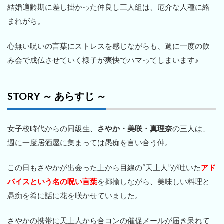
結婚適齢期に差し掛かった仲良し三人組は、厄介な人種に絡
まれがち。
心無い呪いの言葉にストレスを感じながらも、週に一度の飲
み会で成仏させていく様子が爽快でハマってしまいます♪
STORY ～ あらすじ ～
女子校時代からの同級生、
さやか・美咲・真理奈
の三人は、
週に一度居酒屋に集まっては愚痴を言い合う仲。
この日もさやかが出会った上から目線の“天上人”が吐いた
アド
バイスという名の呪い言葉
を揶揄しながら、美味しい料理と
愚痴を肴に話に花を咲かせていました。
さやかの携帯に天上人から合コンの催促メールが届き呆れて