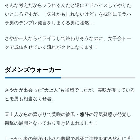
そんな考えだからフラれるんだと逆にアドバイスしてやりた
いところですが、「失礼かもしれないけど」を枕詞にモラハ
ラ男のテンプレ発言をしまくる男に唖然…。
さやか一人ならイライラして終わりそうなのに、女子会トー
クで成仏させていく流れがクセになります！
ダメンズウォーカー
さやかが出会った“天上人”も強烈でしたが、美咲が養っている
ヒモ男も相当なくせ者。
天上人からの繋がりで美咲の彼氏・
悠斗
の浮気疑惑が発覚し
衝撃の展開となっており引き込まれました！
しっかり者の美咲は小さな劇場で必死に演技をする悠斗に惹