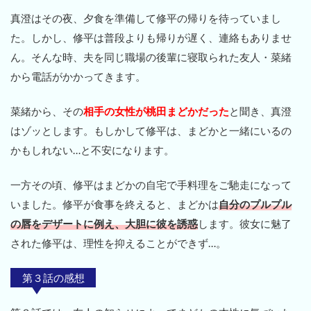
真澄はその夜、夕食を準備して修平の帰りを待っていまし
た。しかし、修平は普段よりも帰りが遅く、連絡もありませ
ん。そんな時、夫を同じ職場の後輩に寝取られた友人・菜緒
から電話がかかってきます。
菜緒から、その
相手の女性が桃田まどかだった
と聞き、真澄
はゾッとします。もしかして修平は、まどかと一緒にいるの
かもしれない…と不安になります。
一方その頃、修平はまどかの自宅で手料理をご馳走になって
いました。修平が食事を終えると、まどかは
自分のプルプル
の唇をデザートに例え、大胆に彼を誘惑
します。彼女に魅了
された修平は、理性を抑えることができず…。
第３話の感想