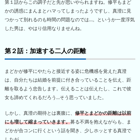
第１話からこの調子だと先が思いやられますね。修平もまど
かの誘惑にまんまとハマってしまったようですし、真澄に見
つかって別れるのも時間の問題なのでは…。というか一度浮気
した男は、やはり信用なりませんね。
第２話：加速する二人の距離
まどかが修平にやたらと接近する姿に危機感を覚えた真澄
は、自分たちは結婚を前提に付き合っていることを伝え、距
離を取るよう忠告します。伝えることは伝えたし、これで彼
女も諦めてくれるだろう…そう思っていました。
しかし、真澄の期待とは裏腹に、
修平とまどかの距離は以前
にも増して縮まっていきます。
募る不満を抱えながらも、ま
どかが合コンに行くという話を聞き、少しホッとする真澄で
したが…。