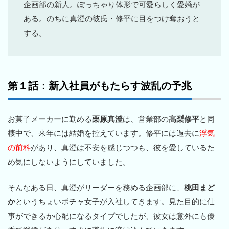
企画部の新人。ぽっちゃり体形で可愛らしく愛嬌が
ある。のちに真澄の彼氏・修平に目をつけ奪おうと
する。
第１話：新入社員がもたらす波乱の予兆
お菓子メーカーに勤める
栗原真澄
は、営業部の
高梨修平
と同
棲中で、来年には結婚を控えています。修平には過去に
浮気
の前科
があり、真澄は不安を感じつつも、彼を愛しているた
め気にしないようにしていました。
そんなある日、真澄がリーダーを務める企画部に、
桃田まど
か
というちょいポチャ女子が入社してきます。見た目的に仕
事ができるか心配になるタイプでしたが、彼女は意外にも優