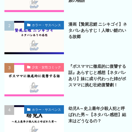
族の物語
漫画【贄屍忌鯉 ニシキゴイ】ネ
ホラー・サスペンス
タバレあらすじ！人喰い鯉のい
る故郷
『ボスママに徹底的に復讐する
少女・女性コミック
話』あらすじと感想【ネタバレ
あり】妹に成り代わった姉がボ
スママに挑む壮絶復讐劇！
幼児A～史上最年少殺人犯と呼
ホラー・サスペンス
ばれた男～【ネタバレ感想】結
末はどうなるの？