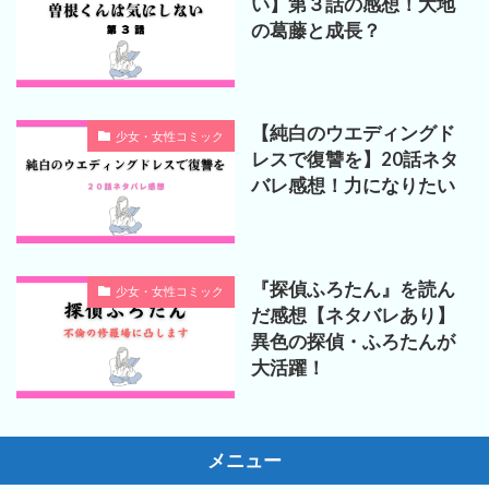
い】第３話の感想！大地
の葛藤と成長？
【純白のウエディングド
少女・女性コミック
レスで復讐を】20話ネタ
バレ感想！力になりたい
『探偵ふろたん』を読ん
少女・女性コミック
だ感想【ネタバレあり】
異色の探偵・ふろたんが
大活躍！
メニュー