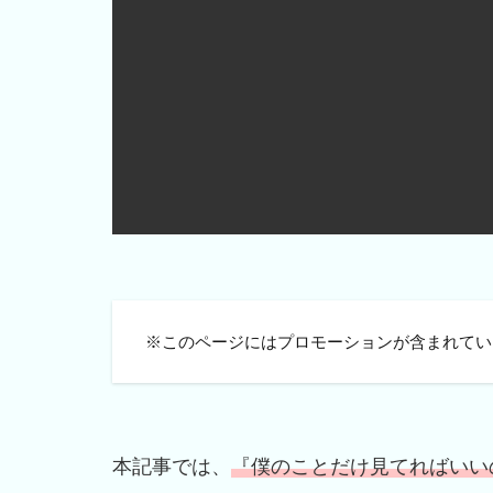
※このページにはプロモーションが含まれてい
本記事では、
『僕のことだけ見てればいい