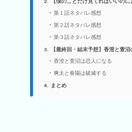
【僕のことだけ見てればいいのに
2
第１話ネタバレ感想
第２話ネタバレ感想
第３話ネタバレ感想
【最終回・結末予想】香澄と萱沼
3
香澄と萱沼は恋人になる
爽太と春陽は破滅する
まとめ
4