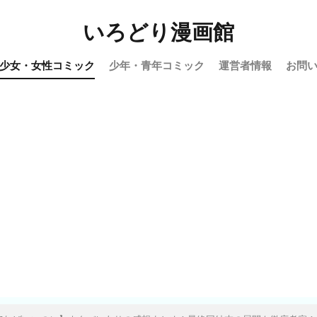
いろどり漫画館
少女・女性コミック
少年・青年コミック
運営者情報
お問