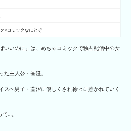
ス
ク×コミックなにとぞ
ばいいのに』は、めちゃコミックで独占配信中の女
った主人公・香澄。
イスぺ男子・萱沼に優しくされ徐々に惹かれていく
って…。