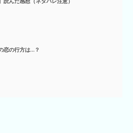
】読んだ感想（ネタバレ注意）
の恋の行方は…？