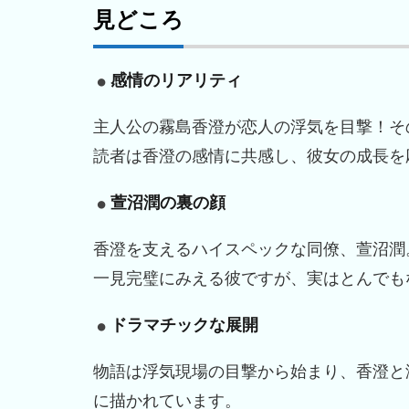
見どころ
感情のリアリティ
主人公の霧島香澄が恋人の浮気を目撃！そ
読者は香澄の感情に共感し、彼女の成長を
萱沼潤の裏の顔
香澄を支えるハイスペックな同僚、萱沼潤
一見完璧にみえる彼ですが、実はとんでも
ドラマチックな展開
物語は浮気現場の目撃から始まり、香澄と
に描かれています。