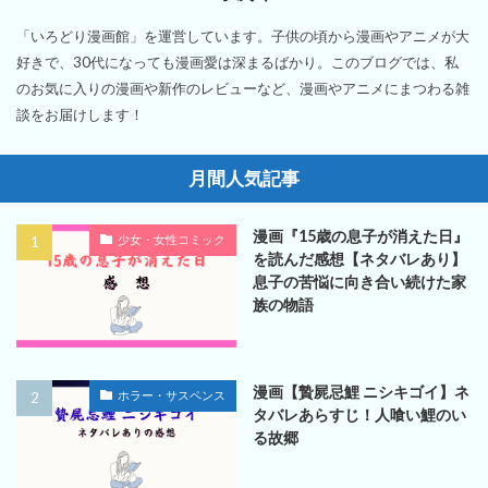
「いろどり漫画館」を運営しています。子供の頃から漫画やアニメが大
好きで、30代になっても漫画愛は深まるばかり。このブログでは、私
のお気に入りの漫画や新作のレビューなど、漫画やアニメにまつわる雑
談をお届けします！
月間人気記事
漫画『15歳の息子が消えた日』
少女・女性コミック
を読んだ感想【ネタバレあり】
息子の苦悩に向き合い続けた家
族の物語
漫画【贄屍忌鯉 ニシキゴイ】ネ
ホラー・サスペンス
タバレあらすじ！人喰い鯉のい
る故郷