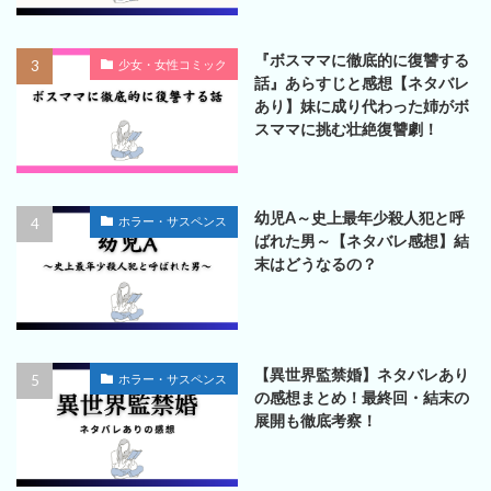
『ボスママに徹底的に復讐する
少女・女性コミック
話』あらすじと感想【ネタバレ
あり】妹に成り代わった姉がボ
スママに挑む壮絶復讐劇！
幼児A～史上最年少殺人犯と呼
ホラー・サスペンス
ばれた男～【ネタバレ感想】結
末はどうなるの？
【異世界監禁婚】ネタバレあり
ホラー・サスペンス
の感想まとめ！最終回・結末の
展開も徹底考察！