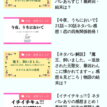
バレあらすじ！最終回・
結末は？
【今夜、うちにおいで】
少女・女性コミック
21話～30話ネタバレ感
想！恋の四角関係勃発！
【ネタバレ解説】『魔
少女・女性コミック
王、飼いました。～追放
された元聖女、最凶わん
こに懐かれてます～』感
想＆見どころ｜物語の結
末は？
【イチイチキュ!!!】ネタ
少女・女性コミック
バレありの感想まとめ！