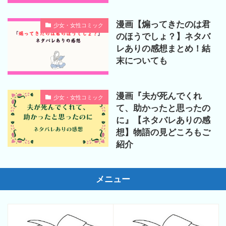
漫画【煽ってきたのは君
少女・女性コミック
のほうでしょ？】ネタバ
レありの感想まとめ！結
末についても
漫画『夫が死んでくれ
少女・女性コミック
て、助かったと思ったの
に』【ネタバレありの感
想】物語の見どころもご
紹介
メニュー