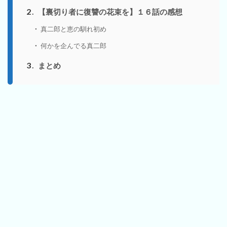
2
【裏切り者に復讐の花束を】１６話の感想
真二郎と恵の馴れ初め
何かを企んでる真二郎
3
まとめ