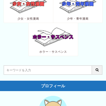
少女・女性漫画
少年・青年漫画
ホラー・サスペンス
プロフィール