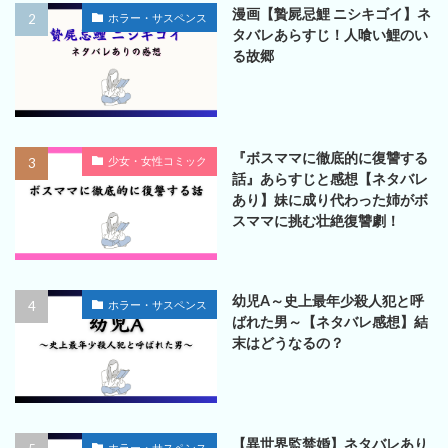
漫画【贄屍忌鯉 ニシキゴイ】ネ
ホラー・サスペンス
タバレあらすじ！人喰い鯉のい
る故郷
『ボスママに徹底的に復讐する
少女・女性コミック
話』あらすじと感想【ネタバレ
あり】妹に成り代わった姉がボ
スママに挑む壮絶復讐劇！
幼児A～史上最年少殺人犯と呼
ホラー・サスペンス
ばれた男～【ネタバレ感想】結
末はどうなるの？
【異世界監禁婚】ネタバレあり
ホラー・サスペンス