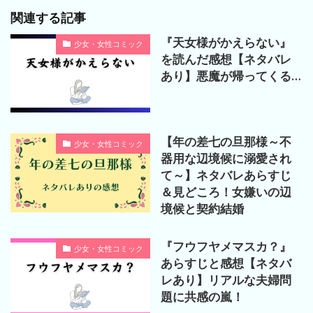
関連する記事
『天女様がかえらない』
少女・女性コミック
を読んだ感想【ネタバレ
あり】悪魔が帰ってくる…
【年の差七の旦那様～不
少女・女性コミック
器用な辺境候に溺愛され
て～】ネタバレあらすじ
＆見どころ！女嫌いの辺
境候と契約結婚
『フウフヤメマスカ？』
少女・女性コミック
あらすじと感想【ネタバ
レあり】リアルな夫婦問
題に共感の嵐！