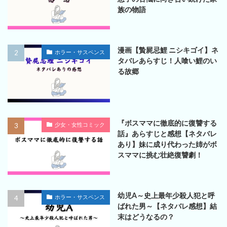
族の物語
漫画【贄屍忌鯉 ニシキゴイ】ネ
ホラー・サスペンス
タバレあらすじ！人喰い鯉のい
る故郷
『ボスママに徹底的に復讐する
少女・女性コミック
話』あらすじと感想【ネタバレ
あり】妹に成り代わった姉がボ
スママに挑む壮絶復讐劇！
幼児A～史上最年少殺人犯と呼
ホラー・サスペンス
ばれた男～【ネタバレ感想】結
末はどうなるの？