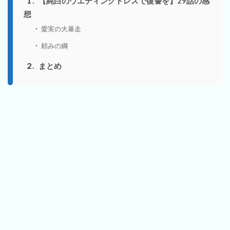
1
【純白のウエディングドレスで復讐を】29話の感
想
愛実の大暴走
頼みの綱
2
まとめ