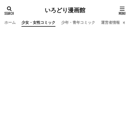
いろどり漫画館
ホーム
少女・女性コミック
少年・青年コミック
運営者情報
お