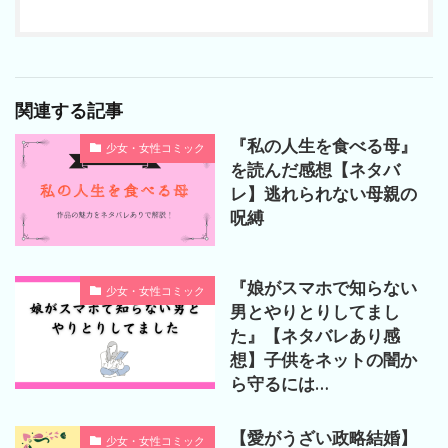
関連する記事
『私の人生を食べる母』
少女・女性コミック
を読んだ感想【ネタバ
レ】逃れられない母親の
呪縛
『娘がスマホで知らない
少女・女性コミック
男とやりとりしてまし
た』【ネタバレあり感
想】子供をネットの闇か
ら守るには…
【愛がうざい政略結婚】
少女・女性コミック