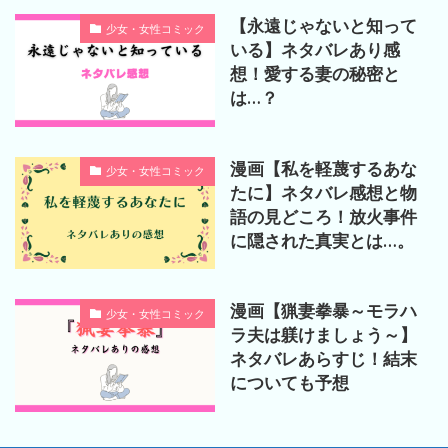
【永遠じゃないと知って
少女・女性コミック
いる】ネタバレあり感
想！愛する妻の秘密と
は…？
漫画【私を軽蔑するあな
少女・女性コミック
たに】ネタバレ感想と物
語の見どころ！放火事件
に隠された真実とは…。
漫画【猟妻拳暴～モラハ
少女・女性コミック
ラ夫は躾けましょう～】
ネタバレあらすじ！結末
についても予想