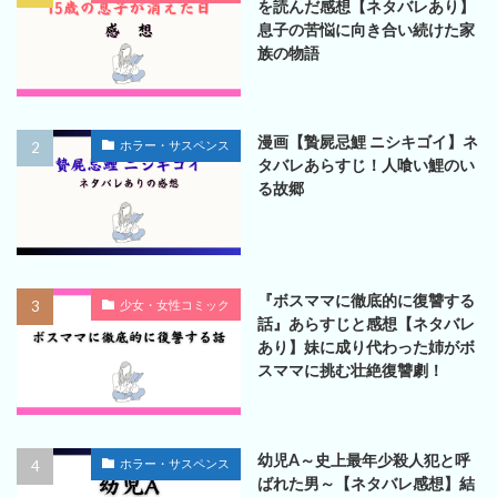
を読んだ感想【ネタバレあり】
息子の苦悩に向き合い続けた家
族の物語
漫画【贄屍忌鯉 ニシキゴイ】ネ
ホラー・サスペンス
タバレあらすじ！人喰い鯉のい
る故郷
『ボスママに徹底的に復讐する
少女・女性コミック
話』あらすじと感想【ネタバレ
あり】妹に成り代わった姉がボ
スママに挑む壮絶復讐劇！
幼児A～史上最年少殺人犯と呼
ホラー・サスペンス
ばれた男～【ネタバレ感想】結