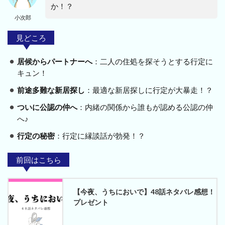
か！？
小次郎
見どころ
居候からパートナーへ
：二人の住処を探そうとする行定に
キュン！
前途多難な新居探し
：最適な新居探しに行定が大暴走！？
ついに公認の仲へ
：内緒の関係から誰もが認める公認の仲
へ♪
行定の秘密
：行定に縁談話が勃発！？
前回はこちら
【今夜、うちにおいで】48話ネタバレ感想！
プレゼント