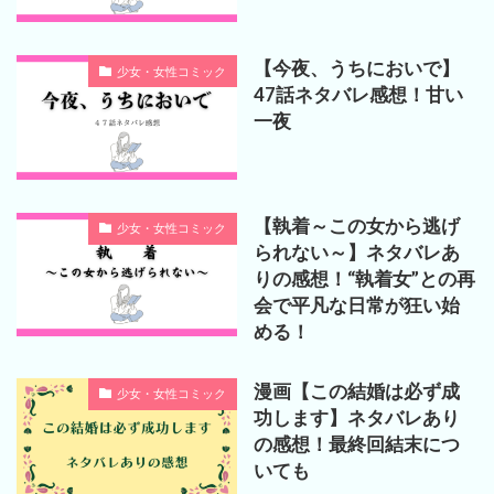
【今夜、うちにおいで】
少女・女性コミック
47話ネタバレ感想！甘い
一夜
【執着～この女から逃げ
少女・女性コミック
られない～】ネタバレあ
りの感想！“執着女”との再
会で平凡な日常が狂い始
める！
漫画【この結婚は必ず成
少女・女性コミック
功します】ネタバレあり
の感想！最終回結末につ
いても