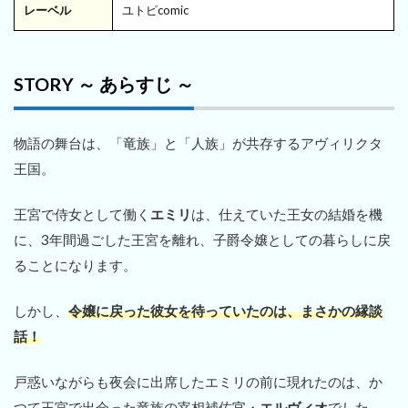
レーベル
ユトピcomic
STORY ～ あらすじ ～
物語の舞台は、「竜族」と「人族」が共存するアヴィリクタ
王国。
王宮で侍女として働く
エミリ
は、仕えていた王女の結婚を機
に、3年間過ごした王宮を離れ、子爵令嬢としての暮らしに戻
ることになります。
しかし、
令嬢に戻った彼女を待っていたのは、まさかの縁談
話！
戸惑いながらも夜会に出席したエミリの前に現れたのは、か
つて王宮で出会った竜族の宰相補佐官・
エルヴィオ
でした。