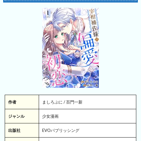
作者
ましろぷに / 百門一新
ジャンル
少女漫画
出版社
EVOパブリッシング