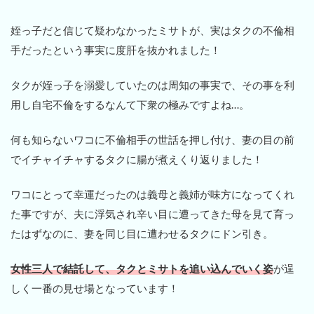
姪っ子だと信じて疑わなかったミサトが、実はタクの不倫相
手だったという事実に度肝を抜かれました！
タクが姪っ子を溺愛していたのは周知の事実で、その事を利
用し自宅不倫をするなんて下衆の極みですよね…。
何も知らないワコに不倫相手の世話を押し付け、妻の目の前
でイチャイチャするタクに腸が煮えくり返りました！
ワコにとって幸運だったのは義母と義姉が味方になってくれ
た事ですが、夫に浮気され辛い目に遭ってきた母を見て育っ
たはずなのに、妻を同じ目に遭わせるタクにドン引き。
女性三人で結託して、タクとミサトを追い込んでいく姿
が逞
しく一番の見せ場となっています！