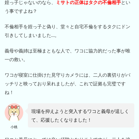
姪っ子じゃないのなら、
ミサトの正体はタクの不倫相手
とい
う事ですよね？
不倫相手を姪っ子と偽り、堂々と自宅不倫をするタクにドン
引きしてしまいました…。
義母や義姉は至極まともな人で、ワコに協力的だった事が唯
一の救い。
ワコが寝室に仕掛けた見守りカメラには、二人の裏切りがバ
ッチリと映っており呆れましたが、これで証拠も完璧です
ね！
現場を抑えようと突入するワコと義母が逞しく
て、応援したくなりました！
小桃