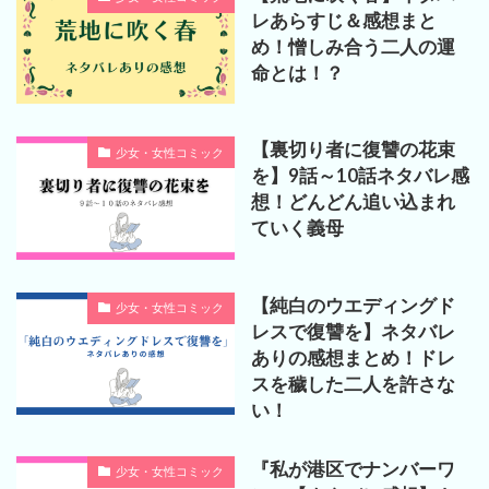
レあらすじ＆感想まと
め！憎しみ合う二人の運
命とは！？
【裏切り者に復讐の花束
少女・女性コミック
を】9話～10話ネタバレ感
想！どんどん追い込まれ
ていく義母
【純白のウエディングド
少女・女性コミック
レスで復讐を】ネタバレ
ありの感想まとめ！ドレ
スを穢した二人を許さな
い！
『私が港区でナンバーワ
少女・女性コミック