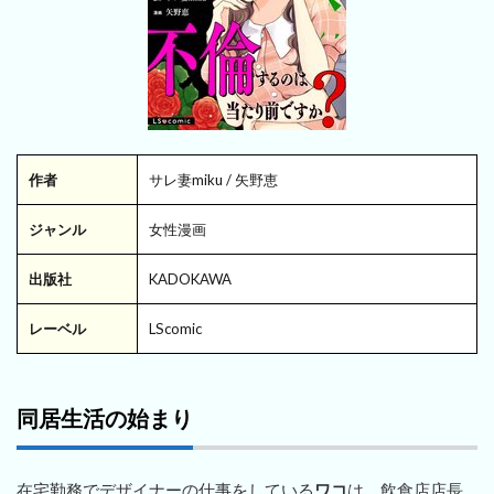
作者
サレ妻miku / 矢野恵
ジャンル
女性漫画
出版社
KADOKAWA
レーベル
LScomic
同居生活の始まり
在宅勤務でデザイナーの仕事をしている
ワコ
は、飲食店店長