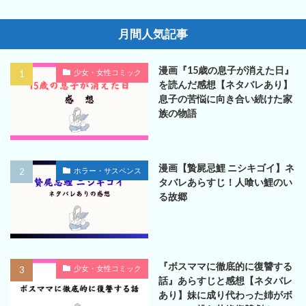
月間人気記事
漫画『15歳の息子が消えた日』
少女・女性コミック
を読んだ感想【ネタバレあり】
息子の苦悩に向き合い続けた家
族の物語
漫画【贄屍忌鯉 ニシキゴイ】ネ
ホラー・サスペンス
タバレあらすじ！人喰い鯉のい
る故郷
『ボスママに徹底的に復讐する
少女・女性コミック
話』あらすじと感想【ネタバレ
あり】妹に成り代わった姉がボ