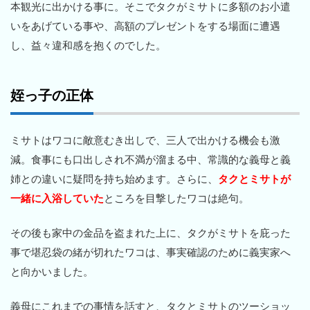
本観光に出かける事に。そこでタクがミサトに多額のお小遣
いをあげている事や、高額のプレゼントをする場面に遭遇
し、益々違和感を抱くのでした。
姪っ子の正体
ミサトはワコに敵意むき出しで、三人で出かける機会も激
減。食事にも口出しされ不満が溜まる中、常識的な義母と義
姉との違いに疑問を持ち始めます。さらに、
タクとミサトが
一緒に入浴していた
ところを目撃したワコは絶句。
その後も家中の金品を盗まれた上に、タクがミサトを庇った
事で堪忍袋の緒が切れたワコは、事実確認のために義実家へ
と向かいました。
義母にこれまでの事情を話すと、タクとミサトのツーショッ