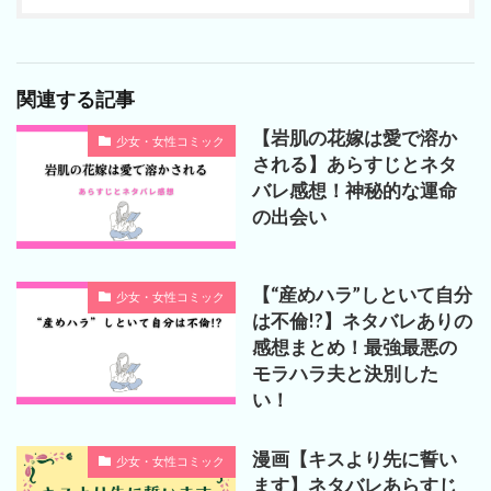
関連する記事
【岩肌の花嫁は愛で溶か
少女・女性コミック
される】あらすじとネタ
バレ感想！神秘的な運命
の出会い
【“産めハラ”しといて自分
少女・女性コミック
は不倫!?】ネタバレありの
感想まとめ！最強最悪の
モラハラ夫と決別した
い！
漫画【キスより先に誓い
少女・女性コミック
ます】ネタバレあらすじ