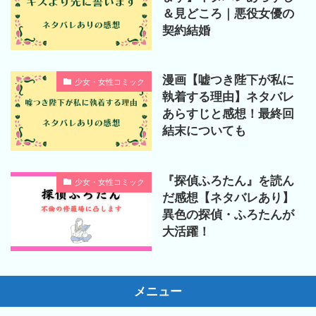
＆見どころ｜悪役女優の
契約結婚
漫画【嘘つき陛下が私に
少女・女性コミック
執着する理由】ネタバレ
あらすじと感想！最終回
結末についても
『探偵ふろたん』を読ん
少女・女性コミック
だ感想【ネタバレあり】
異色の探偵・ふろたんが
大活躍！
メニュー