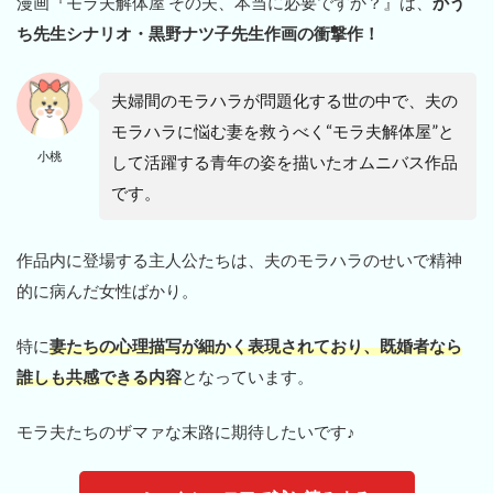
漫画『モラ夫解体屋 その夫、本当に必要ですか？』は、
かう
ち先生シナリオ・黒野ナツ子先生作画の衝撃作！
夫婦間のモラハラが問題化する世の中で、夫の
モラハラに悩む妻を救うべく“モラ夫解体屋”と
小桃
して活躍する青年の姿を描いたオムニバス作品
です。
作品内に登場する主人公たちは、夫のモラハラのせいで精神
的に病んだ女性ばかり。
特に
妻たちの心理描写が細かく表現されており、既婚者なら
誰しも共感できる内容
となっています。
モラ夫たちのザマァな末路に期待したいです♪