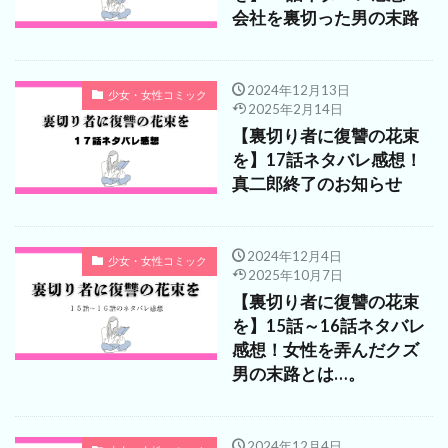
会社を裏切った男の末路
2024年12月13日
少女・女性コミック
2025年2月14日
【裏切り者に復讐の花束
を】17話ネタバレ感想！
真二郎終了のお知らせ
2024年12月4日
少女・女性コミック
2025年10月7日
【裏切り者に復讐の花束
を】15話～16話ネタバレ
感想！女性を弄んだクズ
男の末路とは…。
2024年12月4日