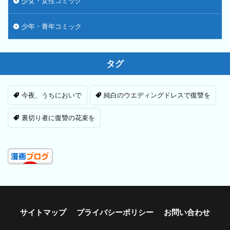
少女・女性コミック
少年・青年コミック
タグ
今夜、うちにおいで
純白のウエディングドレスで復讐を
裏切り者に復讐の花束を
サイトマップ
プライバシーポリシー
お問い合わせ