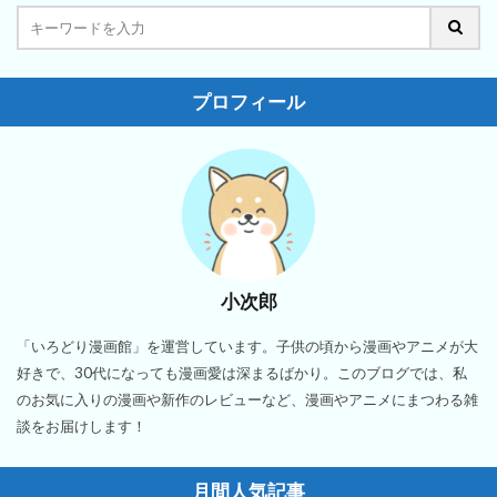
プロフィール
小次郎
「いろどり漫画館」を運営しています。子供の頃から漫画やアニメが大
好きで、30代になっても漫画愛は深まるばかり。このブログでは、私
のお気に入りの漫画や新作のレビューなど、漫画やアニメにまつわる雑
談をお届けします！
月間人気記事