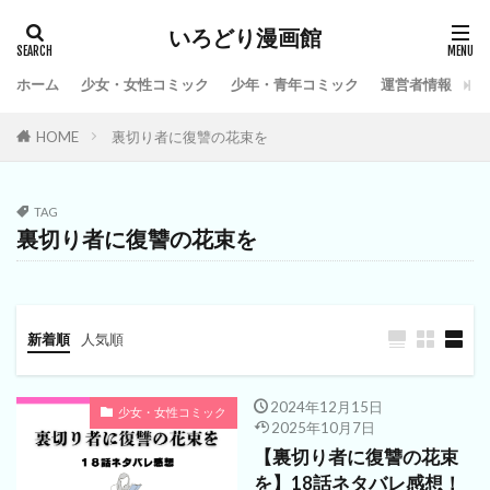
いろどり漫画館
ホーム
少女・女性コミック
少年・青年コミック
運営者情報
お
HOME
裏切り者に復讐の花束を
TAG
裏切り者に復讐の花束を
新着順
人気順
2024年12月15日
少女・女性コミック
2025年10月7日
【裏切り者に復讐の花束
を】18話ネタバレ感想！