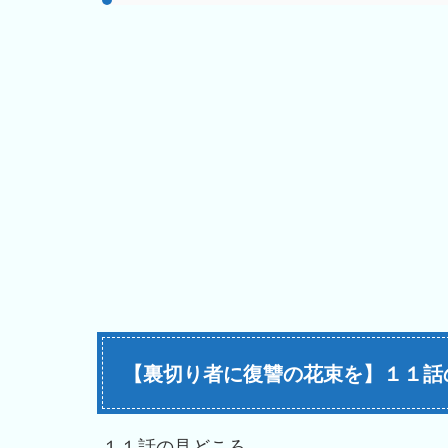
【裏切り者に復讐の花束を】１１話
１１話の見どころ…