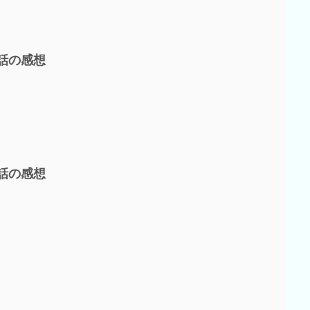
話の感想
話の感想