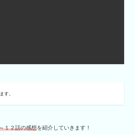
ます。
～１２話の感想
を紹介していきます！