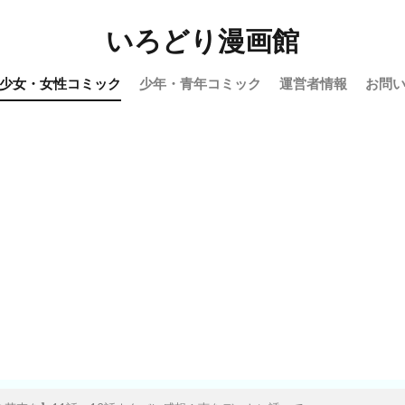
いろどり漫画館
少女・女性コミック
少年・青年コミック
運営者情報
お問