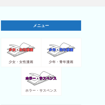
メニュー
少女・女性漫画
少年・青年漫画
ホラー・サスペンス