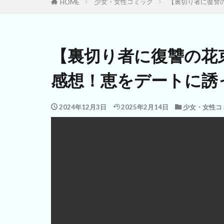
少女・女性コミック
【裏切り者に復讐の
HOME
【裏切り者に復讐の花束
感想！恵をデートに誘
2024年12月3日
2025年2月14日
少女・女性コ