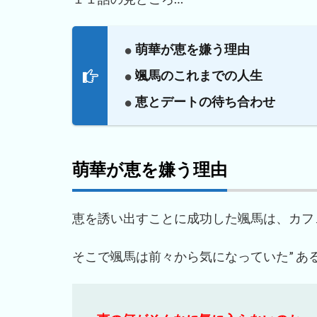
萌華が恵を嫌う理由
颯馬のこれまでの人生
恵とデートの待ち合わせ
萌華が恵を嫌う理由
恵を誘い出すことに成功した颯馬は、カフ
そこで颯馬は前々から気になっていた” あ