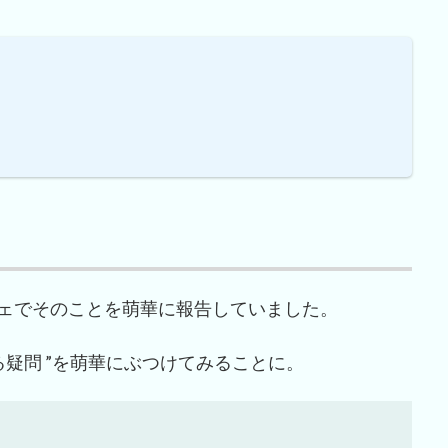
ェでそのことを萌華に報告していました。
る疑問 ”を萌華にぶつけてみることに。