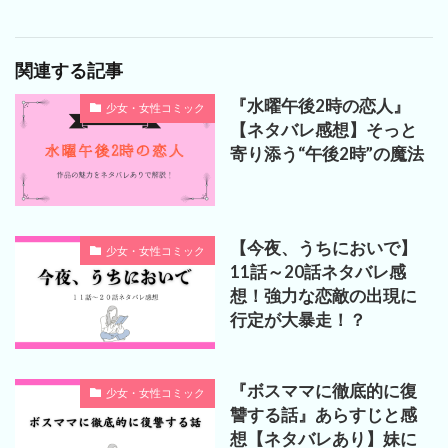
関連する記事
『水曜午後2時の恋人』
少女・女性コミック
【ネタバレ感想】そっと
寄り添う“午後2時”の魔法
【今夜、うちにおいで】
少女・女性コミック
11話～20話ネタバレ感
想！強力な恋敵の出現に
行定が大暴走！？
『ボスママに徹底的に復
少女・女性コミック
讐する話』あらすじと感
想【ネタバレあり】妹に