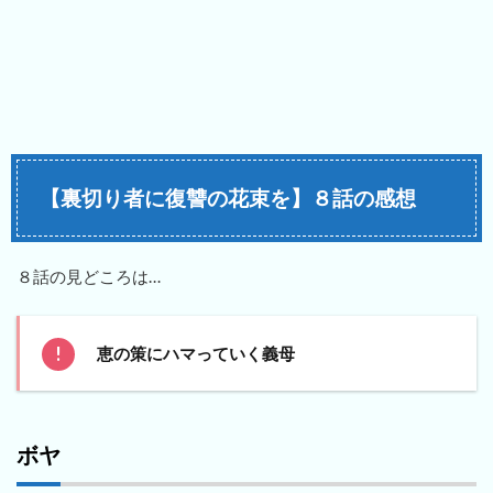
【裏切り者に復讐の花束を】８話の感想
８話の見どころは…
恵の策にハマっていく義母
ボヤ