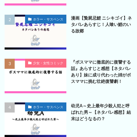
漫画【贄屍忌鯉 ニシキゴイ】ネ
ホラー・サスペンス
タバレあらすじ！人喰い鯉のい
る故郷
『ボスママに徹底的に復讐する
少女・女性コミック
話』あらすじと感想【ネタバレ
あり】妹に成り代わった姉がボ
スママに挑む壮絶復讐劇！
幼児A～史上最年少殺人犯と呼
ホラー・サスペンス
ばれた男～【ネタバレ感想】結
末はどうなるの？