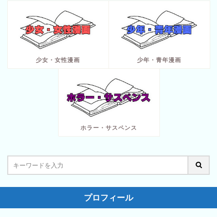
少女・女性漫画
少年・青年漫画
ホラー・サスペンス
プロフィール