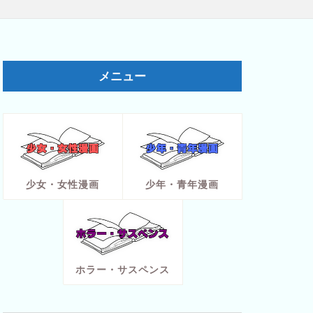
メニュー
少女・女性漫画
少年・青年漫画
ホラー・サスペンス