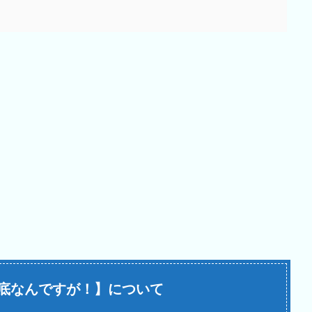
底なんですが！】について