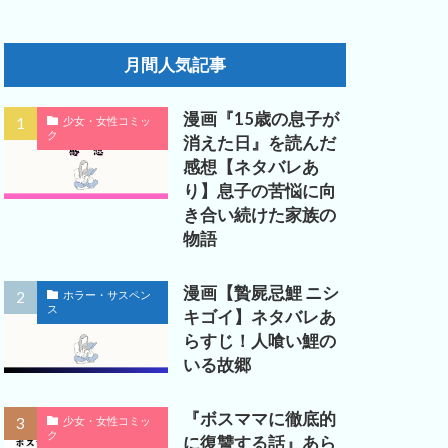
月間人気記事
漫画『15歳の息子が
少女・女性コミッ
ク
消えた日』を読んだ
感想【ネタバレあ
り】息子の苦悩に向
き合い続けた家族の
物語
漫画【贄屍忌鯉 ニシ
ホラー・サスペン
ス
キゴイ】ネタバレあ
らすじ！人喰い鯉の
いる故郷
『ボスママに徹底的
少女・女性コミッ
ク
に復讐する話』あら