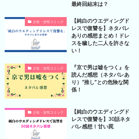
最終回結末は？
【純白のウエディングド
少女・女性コミック
レスで復讐を】ネタバレ
ありの感想まとめ！ドレ
スを穢した二人を許さな
い！
『京で男は嘘をつく』を
少女・女性コミック
読んだ感想（ネタバレあ
り）“推し”との危険な関
係！
【純白のウエディングド
少女・女性コミック
レスで復讐を】30話ネタ
バレ感想！甘い罠