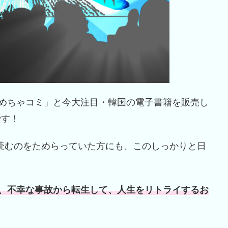
めちゃコミ」と今大注目・韓国の電子書籍を販売し
です！
読むのをためらっていた方にも、このしっかりと日
、不幸な事故から転生して、人生をリトライするお