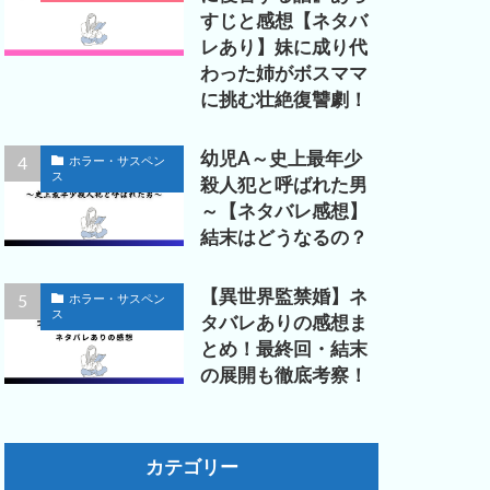
すじと感想【ネタバ
レあり】妹に成り代
わった姉がボスママ
に挑む壮絶復讐劇！
幼児A～史上最年少
ホラー・サスペン
ス
殺人犯と呼ばれた男
～【ネタバレ感想】
結末はどうなるの？
【異世界監禁婚】ネ
ホラー・サスペン
ス
タバレありの感想ま
とめ！最終回・結末
の展開も徹底考察！
カテゴリー