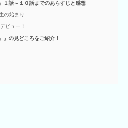
』１話～１０話までのあらすじと感想
生の始まり
烈デビュー！
』』の見どころをご紹介！