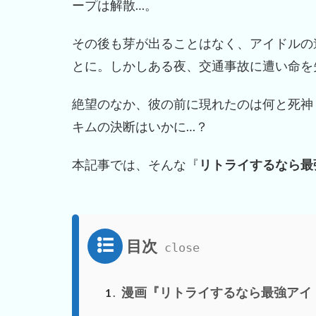
ープは解散…。
その後も芽が出ることはなく、アイドルの
とに。しかしある夜、交通事故に遭い命を
絶望のなか、彼の前に現れたのは何と死神
キムの決断はいかに…？
本記事では、そんな『
リトライするなら最
目次
漫画『リトライするなら最強アイ
1