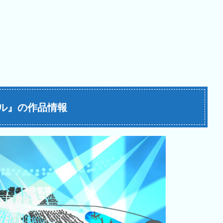
ル』の作品情報