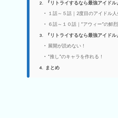
『リトライするなら最強アイドル
2
１話～５話｜2度目のアイドル人
６話～１０話｜“アウィー”の鮮
『リトライするなら最強アイドル
3
展開が読めない！
“推し”のキャラを作れる！
まとめ
4