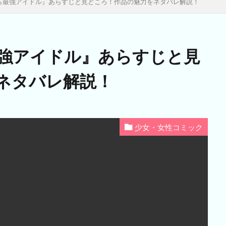
ら最強アイドル』あらすじと見どころ！作品の魅力をネタバレ解説！
強アイドル』あらすじと見
ネタバレ解説！
少女・女性コミック