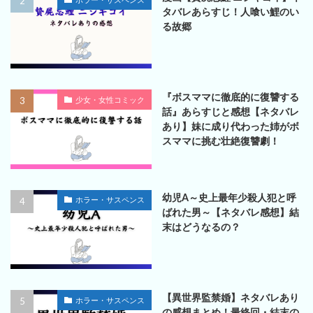
タバレあらすじ！人喰い鯉のい
る故郷
『ボスママに徹底的に復讐する
少女・女性コミック
話』あらすじと感想【ネタバレ
あり】妹に成り代わった姉がボ
スママに挑む壮絶復讐劇！
幼児A～史上最年少殺人犯と呼
ホラー・サスペンス
ばれた男～【ネタバレ感想】結
末はどうなるの？
【異世界監禁婚】ネタバレあり
ホラー・サスペンス
の感想まとめ！最終回・結末の