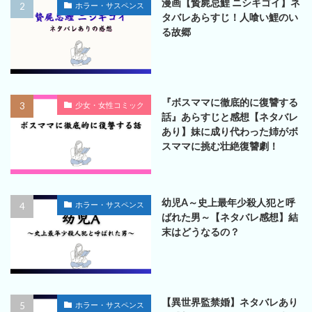
漫画【贄屍忌鯉 ニシキゴイ】ネ
ホラー・サスペンス
タバレあらすじ！人喰い鯉のい
る故郷
『ボスママに徹底的に復讐する
少女・女性コミック
話』あらすじと感想【ネタバレ
あり】妹に成り代わった姉がボ
スママに挑む壮絶復讐劇！
幼児A～史上最年少殺人犯と呼
ホラー・サスペンス
ばれた男～【ネタバレ感想】結
末はどうなるの？
【異世界監禁婚】ネタバレあり
ホラー・サスペンス