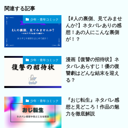
関連する記事
【#人の裏側、見てみませ
少年・青年コミック
んか?】ネタバレありの感
想！あの人にこんな裏側
が！？
漫画【復讐の招待状】ネ
少年・青年コミック
タバレあらすじ！優の復
讐劇はどんな結末を迎え
る？
『おじ転生』ネタバレ感
少年・青年コミック
想と見どころ！作品の魅
力を徹底解説