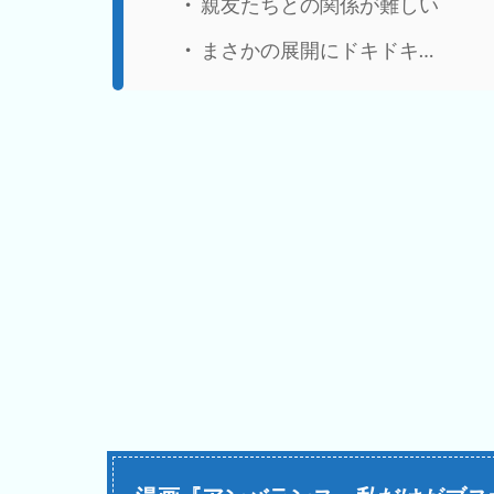
親友たちとの関係が難しい
まさかの展開にドキドキ…