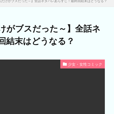
私だけがブスだった～】全話ネタバレあらすじ！最終回結末はどうなる？
けがブスだった～】全話ネ
回結末はどうなる？
少女・女性コミック