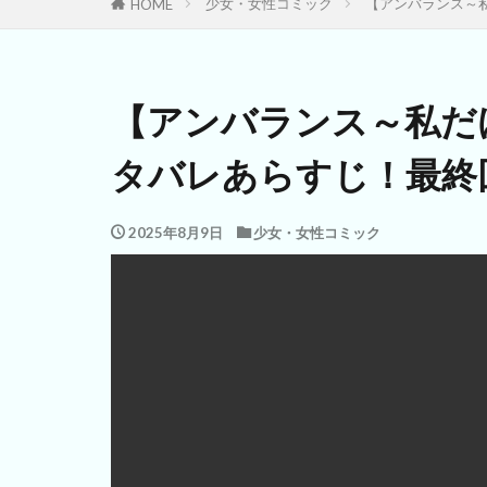
少女・女性コミック
【アンバランス～
HOME
【アンバランス～私だ
タバレあらすじ！最終
2025年8月9日
少女・女性コミック