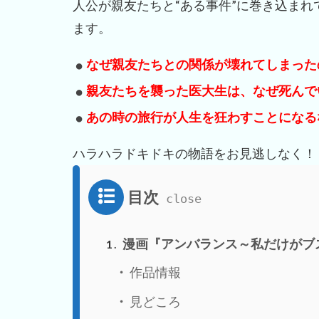
人公が親友たちと“ある事件”に巻き込ま
ます。
なぜ親友たちとの関係が壊れてしまった
親友たちを襲った医大生は、なぜ死んで
あの時の旅行が人生を狂わすことになる
ハラハラドキドキの物語をお見逃しなく！
目次
漫画『アンバランス～私だけがブ
1
作品情報
見どころ