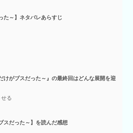
った～】ネタバレあらすじ
だけがブスだった～』の最終回はどんな展開を迎
させる
ブスだった～】を読んだ感想