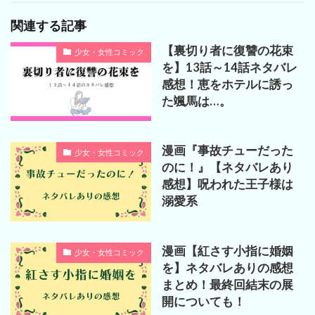
関連する記事
【裏切り者に復讐の花束
少女・女性コミック
を】13話～14話ネタバレ
感想！恵をホテルに誘っ
た颯馬は…。
漫画『事故チューだった
少女・女性コミック
のに！』【ネタバレあり
感想】呪われた王子様は
溺愛系
漫画【紅さす小指に婚姻
少女・女性コミック
を】ネタバレありの感想
まとめ！最終回結末の展
開についても！