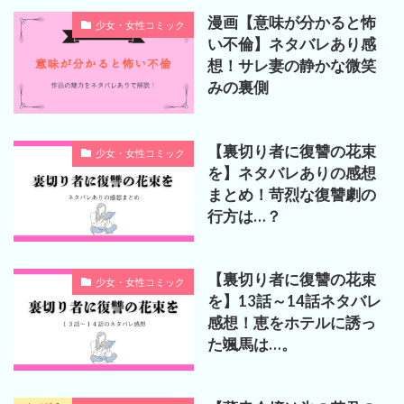
漫画【意味が分かると怖
少女・女性コミック
い不倫】ネタバレあり感
想！サレ妻の静かな微笑
みの裏側
【裏切り者に復讐の花束
少女・女性コミック
を】ネタバレありの感想
まとめ！苛烈な復讐劇の
行方は…？
【裏切り者に復讐の花束
少女・女性コミック
を】13話～14話ネタバレ
感想！恵をホテルに誘っ
た颯馬は…。