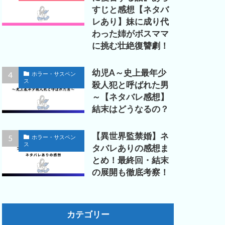
すじと感想【ネタバ
レあり】妹に成り代
わった姉がボスママ
に挑む壮絶復讐劇！
幼児A～史上最年少
ホラー・サスペン
ス
殺人犯と呼ばれた男
～【ネタバレ感想】
結末はどうなるの？
【異世界監禁婚】ネ
ホラー・サスペン
ス
タバレありの感想ま
とめ！最終回・結末
の展開も徹底考察！
カテゴリー