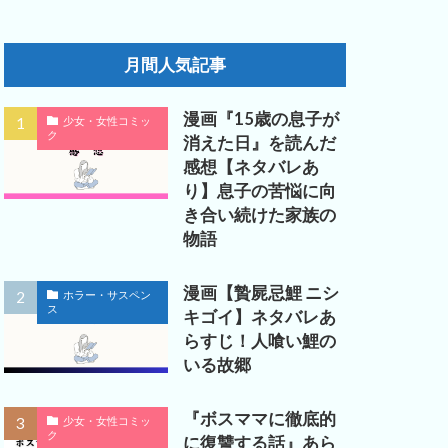
月間人気記事
漫画『15歳の息子が
少女・女性コミッ
ク
消えた日』を読んだ
感想【ネタバレあ
り】息子の苦悩に向
き合い続けた家族の
物語
漫画【贄屍忌鯉 ニシ
ホラー・サスペン
ス
キゴイ】ネタバレあ
らすじ！人喰い鯉の
いる故郷
『ボスママに徹底的
少女・女性コミッ
ク
に復讐する話』あら