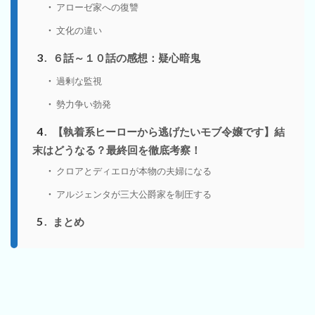
アローゼ家への復讐
文化の違い
3
６話～１０話の感想：疑心暗鬼
過剰な監視
勢力争い勃発
4
【執着系ヒーローから逃げたいモブ令嬢です】結
末はどうなる？最終回を徹底考察！
クロアとディエロが本物の夫婦になる
アルジェンタが三大公爵家を制圧する
5
まとめ