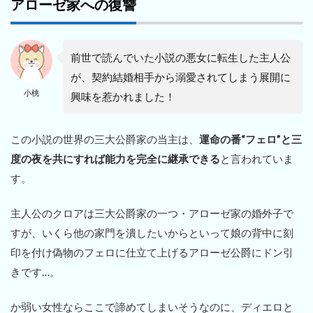
アローゼ家への復讐
前世で読んでいた小説の悪女に転生した主人公
が、契約結婚相手から溺愛されてしまう展開に
小桃
興味を惹かれました！
この小説の世界の三大公爵家の当主は、
運命の番“フェロ”と三
度の夜を共にすれば能力を完全に継承できる
と言われていま
す。
主人公のクロアは三大公爵家の一つ・アローゼ家の婚外子で
すが、いくら他の家門を潰したいからといって娘の背中に刻
印を付け偽物のフェロに仕立て上げるアローゼ公爵にドン引
きです…。
か弱い女性ならここで諦めてしまいそうなのに、ディエロと