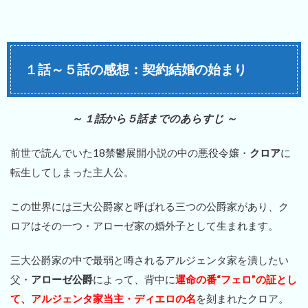
１話～５話の感想：契約結婚の始まり
～ １話から５話までのあらすじ ～
前世で読んでいた18禁鬱展開小説の中の悪役令嬢・
クロア
に
転生してしまった主人公。
この世界には三大公爵家と呼ばれる三つの公爵家があり、ク
ロアはその一つ・アローゼ家の婚外子として生まれます。
三大公爵家の中で最弱と噂されるアルジェンタ家を潰したい
父・
アローゼ公爵
によって、背中に
運命の番“フェロ”の証とし
て、アルジェンタ家当主・ディエロの名
を刻まれたクロア。