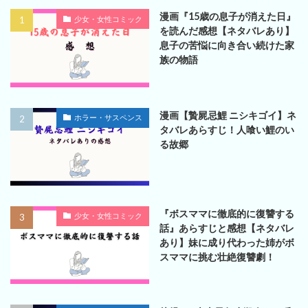
漫画『15歳の息子が消えた日』
少女・女性コミック
を読んだ感想【ネタバレあり】
息子の苦悩に向き合い続けた家
族の物語
漫画【贄屍忌鯉 ニシキゴイ】ネ
ホラー・サスペンス
タバレあらすじ！人喰い鯉のい
る故郷
『ボスママに徹底的に復讐する
少女・女性コミック
話』あらすじと感想【ネタバレ
あり】妹に成り代わった姉がボ
スママに挑む壮絶復讐劇！