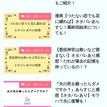
もご紹介！
漫画【つたない恋でも花
少女・女性コミック
に綴れば】ネタバレあら
すじ！最終回結末につい
ても！
【悪役神官は救いなど望
少女・女性コミック
まない】ネタバレあり感
想！だれが過去の記憶を
持っているの！？
『夫の死を願ったらダメ
少女・女性コミック
ですか？』あらすじと感
想【ネタバレあり】モラ
ハラ夫に復讐を！