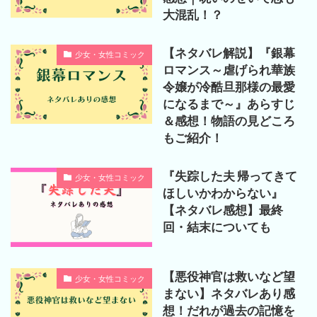
大混乱！？
【ネタバレ解説】『銀幕
少女・女性コミック
ロマンス～虐げられ華族
令嬢が冷酷旦那様の最愛
になるまで～』あらすじ
＆感想！物語の見どころ
もご紹介！
『失踪した夫 帰ってきて
少女・女性コミック
ほしいかわからない』
【ネタバレ感想】最終
回・結末についても
【悪役神官は救いなど望
少女・女性コミック
まない】ネタバレあり感
想！だれが過去の記憶を