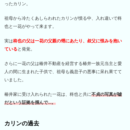
ったカリン。
祖母から冷たくあしらわれたカリンが憤る中、入れ違いで柊
也と一花がやって来ます。
実は
柊也の父は一花の父親の甥にあたり、叔父に恨みを抱い
ている
と発覚。
さらに一花の父は椿井不動産を経営する椿井一族元当主と愛
人の間に生まれた子供で、祖母も義息子の悪事に呆れ果てて
いました。
椿井家に受け入れられた一花は、柊也と共に
不貞の写真が嘘
だという証拠を掴んで…。
カリンの過去