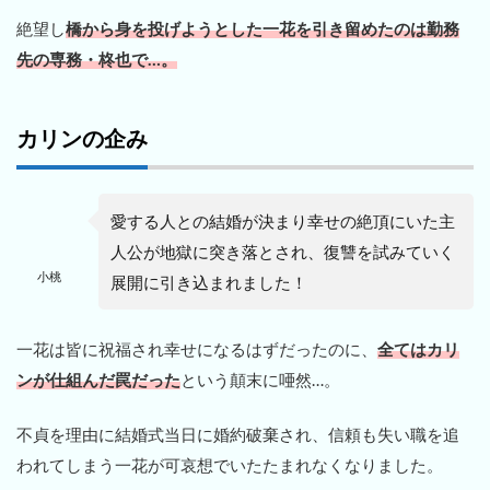
絶望し
橋から身を投げようとした一花を引き留めたのは勤務
先の専務・柊也で…。
カリンの企み
愛する人との結婚が決まり幸せの絶頂にいた主
人公が地獄に突き落とされ、復讐を試みていく
小桃
展開に引き込まれました！
一花は皆に祝福され幸せになるはずだったのに、
全てはカリ
ンが仕組んだ罠だった
という顛末に唖然…。
不貞を理由に結婚式当日に婚約破棄され、信頼も失い職を追
われてしまう一花が可哀想でいたたまれなくなりました。