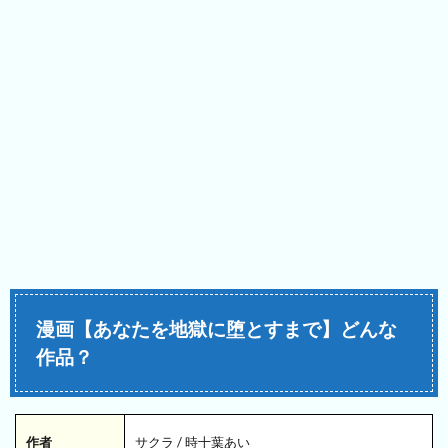
漫画【あなたを地獄に堕とすまで】どんな
作品？
作者
サクラ / 時十葉あい