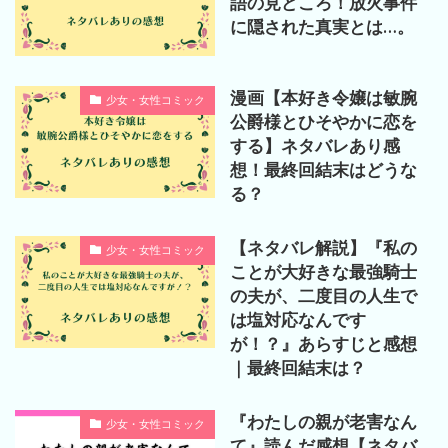
語の見どころ！放火事件
に隠された真実とは…。
漫画【本好き令嬢は敏腕
少女・女性コミック
公爵様とひそやかに恋を
する】ネタバレあり感
想！最終回結末はどうな
る？
【ネタバレ解説】『私の
少女・女性コミック
ことが大好きな最強騎士
の夫が、二度目の人生で
は塩対応なんです
が！？』あらすじと感想
｜最終回結末は？
『わたしの親が老害なん
少女・女性コミック
て』読んだ感想【ネタバ