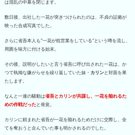
は混乱の中幕を閉じます。
数日後、出社した一花が突きつけられたのは、不貞の証拠が
映った合成写真でした。
さらに省吾本人も“一花が枕営業をしている”という噂を流し、
周囲を味方に付ける始末。
その後、説明がしたいと言う省吾に呼び出された一花は、か
つて執拗な嫌がらせを繰り返していた妹・
カリン
と対面を果
たします。
なんと一連の騒動は
省吾とカリンが共謀し、一花を陥れるた
めの作戦だった
と発覚。
カリンに頼まれた省吾が一花を陥れるためだけに交際し、全
てを奪おうと企んでいた事も明かされるのでした。