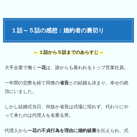
１話～５話の感想：婚約者の裏切り
～
１話から５話までのあらすじ
～
大手企業で働く
一花
は、誰からも慕われるトップ営業社員。
一年間の交際を経て同僚の
省吾
との結婚も決まり、幸せの絶
頂にいました。
しかし結婚式当日、何故か省吾は式場に現れず、代わりにや
って来たのは代理人を名乗る男。
代理人から
一花の不貞行為を理由に婚約破棄
を伝えられ、式