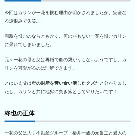
今回はカリンが一花を恨む理由が明かされましたが、完全な
る逆恨みで失笑…。
両親を恨むのならともかく、何の罪もない一花を恨むカリン
に呆れてしまいました。
元々一花の母と父は再婚で血の繋がりもないようですし、カ
リンを可愛がるのは理解できます。
とはいえ父は
母の財産を奪い食い潰したクズ
だと分かりまし
たし、カリンと共に地獄に突き落としてやりたいです！
柊也の正体
一花の父は大手不動産グループ・椿井一族の元当主と愛人の