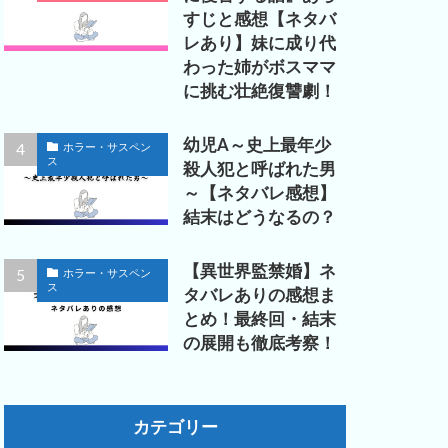
すじと感想【ネタバ
レあり】妹に成り代
わった姉がボスママ
に挑む壮絶復讐劇！
幼児A～史上最年少
ホラー・サスペン
ス
殺人犯と呼ばれた男
～【ネタバレ感想】
結末はどうなるの？
【異世界監禁婚】ネ
ホラー・サスペン
ス
タバレありの感想ま
とめ！最終回・結末
の展開も徹底考察！
カテゴリー