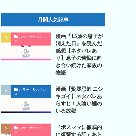
月間人気記事
漫画『15歳の息子が
少女・女性コミッ
ク
消えた日』を読んだ
感想【ネタバレあ
り】息子の苦悩に向
き合い続けた家族の
物語
漫画【贄屍忌鯉 ニシ
ホラー・サスペン
ス
キゴイ】ネタバレあ
らすじ！人喰い鯉の
いる故郷
『ボスママに徹底的
少女・女性コミッ
ク
に復讐する話』あら