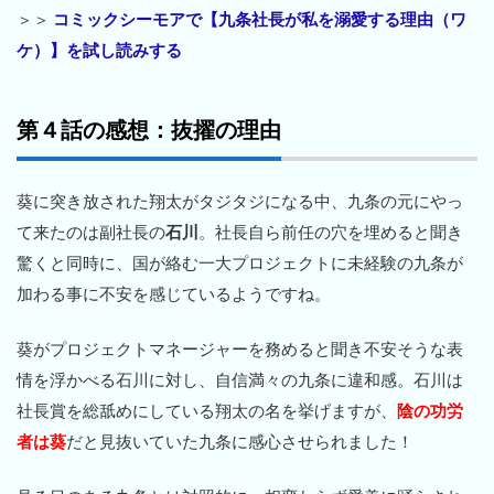
＞＞
コミックシーモアで【九条社長が私を溺愛する理由（ワ
ケ）】を試し読みする
第４話の感想：抜擢の理由
葵に突き放された翔太がタジタジになる中、九条の元にやっ
て来たのは副社長の
石川
。社長自ら前任の穴を埋めると聞き
驚くと同時に、国が絡む一大プロジェクトに未経験の九条が
加わる事に不安を感じているようですね。
葵がプロジェクトマネージャーを務めると聞き不安そうな表
情を浮かべる石川に対し、自信満々の九条に違和感。石川は
社長賞を総舐めにしている翔太の名を挙げますが、
陰の功労
者は葵
だと見抜いていた九条に感心させられました！