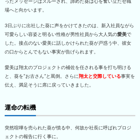
ったメッセージはスルーされ、諦めた葵は心を奮い立たせ職
場へと向かいます。
3日ぶりに出社した葵に声をかけてきたのは、新入社員ながら
可愛らしい容姿と明るい性格が男性社員から大人気の
愛美
で
した。接点のない愛美に話しかけられた葵が戸惑う中、彼女
の口からとんでもない事実が告げられます。
愛美は翔太のプロジェクトの補佐を任される事を打ち明ける
と、葵を“お古さん”と罵倒。さらに
翔太と交際している
事実を
伝え、満足そうに席に戻っていきました。
運命の転機
突然喧嘩を売られた葵が憤る中、何故か社長に呼ばれプロジ
ェクトの報告に行く事に。