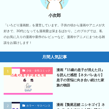
小次郎
「いろどり漫画館」を運営しています。子供の頃から漫画やアニメが大
好きで、30代になっても漫画愛は深まるばかり。このブログでは、私
のお気に入りの漫画や新作のレビューなど、漫画やアニメにまつわる雑
談をお届けします！
月間人気記事
漫画『15歳の息子が消えた日』
少女・女性コミック
を読んだ感想【ネタバレあり】
息子の苦悩に向き合い続けた家
族の物語
漫画【贄屍忌鯉 ニシキゴイ】ネ
ホラー・サスペンス