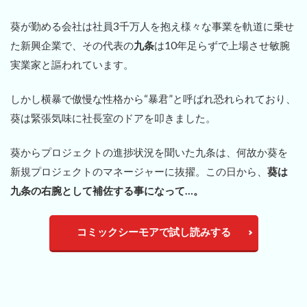
葵が勤める会社は社員3千万人を抱え様々な事業を軌道に乗せ
た新興企業で、その代表の
九条
は10年足らずで上場させ敏腕
実業家と謳われています。
しかし横暴で傲慢な性格から“暴君”と呼ばれ恐れられており、
葵は緊張気味に社長室のドアを叩きました。
葵からプロジェクトの進捗状況を聞いた九条は、何故か葵を
新規プロジェクトのマネージャーに抜擢。この日から、
葵は
九条の右腕として補佐する事になって…。
コミックシーモアで試し読みする