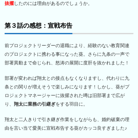
抜擢
したのには理由があるのでしょうか。
第３話の感想：宣戦布告
前プロジェクトリーダーの退職により、経験のない教育関連
のプロジェクトに携わる事になった葵。さらに九条の一声で
部署異動まで命じられ、怒涛の展開に度肝を抜かれました！
部署が変われば翔太との接点もなくなりますし、代わりに九
条との関りが増えそうで楽しみになります！しかし、葵がプ
ロジェクトマネージャーに抜擢された噂は旧部署まで広が
り、
翔太に業務の引継ぎ
をする羽目に。
翔太と二人きりで引き継ぎ作業をしながらも、婚約破棄の理
由を言い当て愛美に宣戦布告する葵がカッコ良すぎました♪