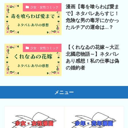
漫画【毒を喰らわば愛ま
少女・女性コミック
で】ネタバレあらすじ！
危険な男の毒牙にかかっ
たルチアの運命は…？
【くれなゐの花嫁～大正
少女・女性コミック
北國恋物語～】ネタバレ
あり感想！私の仕事は偽
の婚約者
メニュー