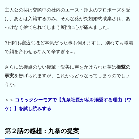
主人公の葵は交際中の社内のエース・翔太のプロポーズを受
け、あとは入籍するのみ。そんな葵が突如婚約破棄され、あ
っけなく捨てられてしまう展開に心が痛みました。
3日間も寝込むほど本気だった事も伺えますし、別れても職場
で顔を合わせるなんて辛すぎる…。
さらには接点のない後輩・愛美に声をかけられた葵は
衝撃の
事実
を告げられますが、これからどうなってしまうのでしょ
うか。
＞＞
コミックシーモアで【九条社長が私を溺愛する理由（ワ
ケ）】を試し読みする
第２話の感想：九条の提案