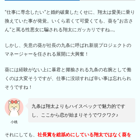
“仕事に専念したい”と婚約破棄したくせに、翔太は愛美に乗り
換えていた事が発覚。いくら若くて可愛くても、葵を“お古さ
ん”と罵る性悪女に騙される翔太にガッカリですね…。
しかし、失意の葵が社長の九条に呼ばれ新規プロジェクトの
マネージャーを任される展開に大興奮！
葵には経験がない上に暴君と揶揄される九条の右腕として働
くのは大変そうですが、仕事に没頭すれば辛い事は忘れられ
そうですね！
九条は翔太よりもハイスペックで魅力的です
し、ここから恋が始まりそうでワクワク♪
小桃
それにしても、
社長賞を総舐めにしている翔太ではなく葵を