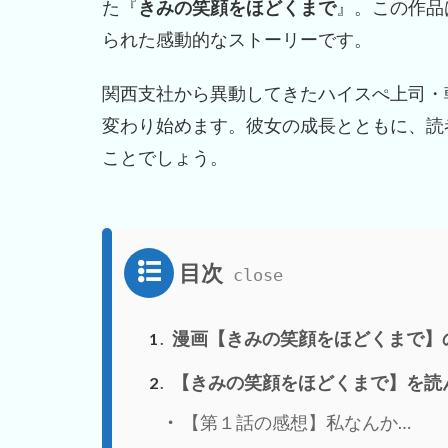
た『
きみの笑顔をほどくまで
』。この作品
られた感動的なストーリーです。
関西支社から異動してきたハイスぺ上司・
変わり始めます。彼女の成長とともに、読
ことでしょう。
目次
漫画【きみの笑顔をほどくまで】
1
【きみの笑顔をほどくまで】を読
2
【第１話の感想】私なんか…