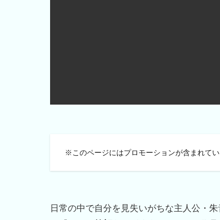
※このページにはプロモーションが含まれてい
日常の中で自分を見失いがちな主人公・朱