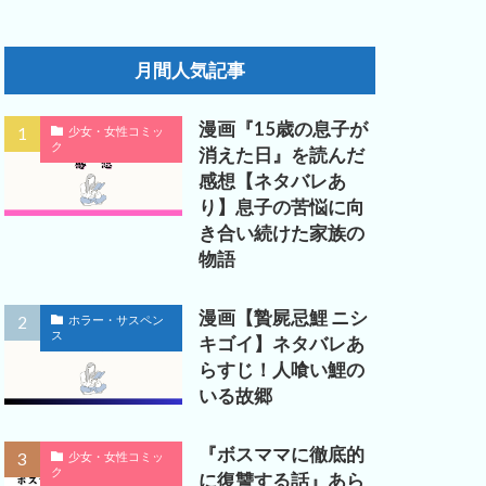
月間人気記事
漫画『15歳の息子が
少女・女性コミッ
ク
消えた日』を読んだ
感想【ネタバレあ
り】息子の苦悩に向
き合い続けた家族の
物語
漫画【贄屍忌鯉 ニシ
ホラー・サスペン
ス
キゴイ】ネタバレあ
らすじ！人喰い鯉の
いる故郷
『ボスママに徹底的
少女・女性コミッ
ク
に復讐する話』あら