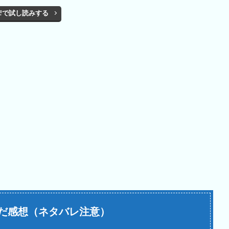
ta!で試し読みする
だ感想（ネタバレ注意）