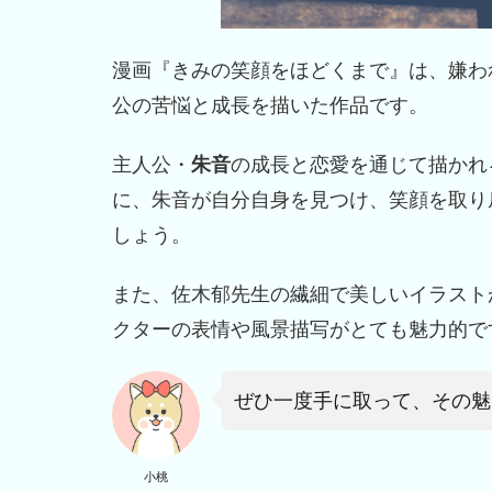
漫画『きみの笑顔をほどくまで』は、嫌わ
公の苦悩と成長を描いた作品です。
主人公・
朱音
の成長と恋愛を通じて描かれ
に、朱音が自分自身を見つけ、笑顔を取り
しょう。
また、佐木郁先生の繊細で美しいイラスト
クターの表情や風景描写がとても魅力的で
ぜひ一度手に取って、その魅
小桃