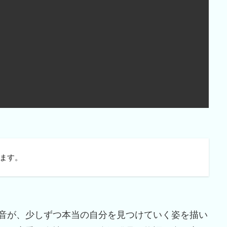
ます。
音が、少しずつ本当の自分を見つけていく姿を描い