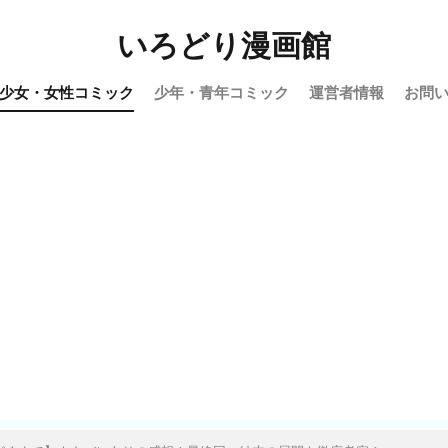
いろどり漫画館
少女・女性コミック
少年・青年コミック
運営者情報
お問