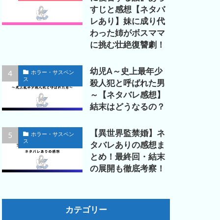
すじと感想【ネタバ
レあり】妹に成り代
わった姉がボスママ
に挑む壮絶復讐劇！
幼児A～史上最年少
ホラー・サスペン
ス
殺人犯と呼ばれた男
～【ネタバレ感想】
結末はどうなるの？
【異世界監禁婚】ネ
ホラー・サスペン
ス
タバレありの感想ま
とめ！最終回・結末
の展開も徹底考察！
カテゴリー