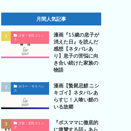
月間人気記事
漫画『15歳の息子が
少女・女性コミッ
ク
消えた日』を読んだ
感想【ネタバレあ
り】息子の苦悩に向
き合い続けた家族の
物語
漫画【贄屍忌鯉 ニシ
ホラー・サスペン
ス
キゴイ】ネタバレあ
らすじ！人喰い鯉の
いる故郷
『ボスママに徹底的
少女・女性コミッ
ク
に復讐する話』あら