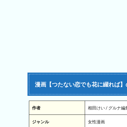
漫画【つたない恋でも花に綴れば】
作者
相田けい / グルナ編
ジャンル
女性漫画