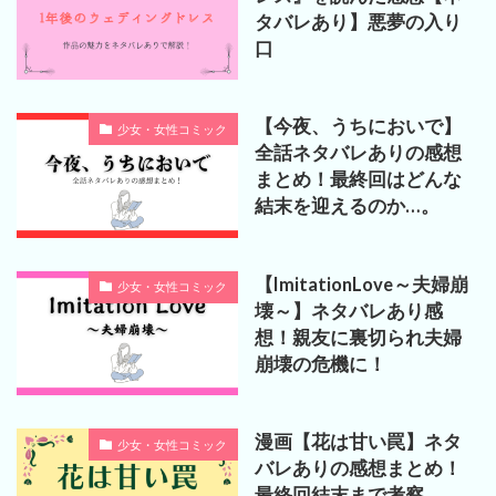
タバレあり】悪夢の入り
口
【今夜、うちにおいで】
少女・女性コミック
全話ネタバレありの感想
まとめ！最終回はどんな
結末を迎えるのか…。
【ImitationLove～夫婦崩
少女・女性コミック
壊～】ネタバレあり感
想！親友に裏切られ夫婦
崩壊の危機に！
漫画【花は甘い罠】ネタ
少女・女性コミック
バレありの感想まとめ！
最終回結末まで考察