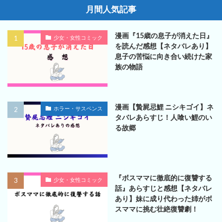
月間人気記事
漫画『15歳の息子が消えた日』
少女・女性コミック
を読んだ感想【ネタバレあり】
息子の苦悩に向き合い続けた家
族の物語
漫画【贄屍忌鯉 ニシキゴイ】ネ
ホラー・サスペンス
タバレあらすじ！人喰い鯉のい
る故郷
『ボスママに徹底的に復讐する
少女・女性コミック
話』あらすじと感想【ネタバレ
あり】妹に成り代わった姉がボ
スママに挑む壮絶復讐劇！