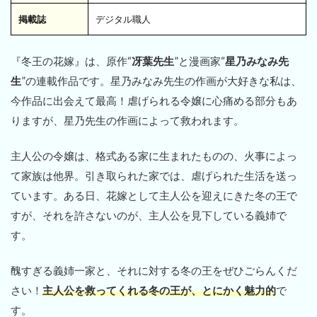
掲載誌
デジタル職人
『冬王の花嫁』は、原作“
冴葉先生
”と漫画家“
星乃みなみ先
生
”の連載作品です。星乃みなみ先生の作画が大好きな私は、
今作品に出会えて最高！虐げられる令嬢に心痛める部分もあ
りますが、星乃先生の作画によって救われます。
主人公の令嬢は、格式ある家に生まれたものの、火事によっ
て家族は他界。引き取られた家では、虐げられた生活を送っ
ています。ある日、花嫁として主人公を迎えにきた冬の王で
すが、それを許さないのが、主人公を見下している義姉で
す。
醜すぎる義姉一家と、それに対する冬の王をぜひごらんくだ
さい！
主人公を救ってくれる冬の王が、とにかく魅力的
で
す。