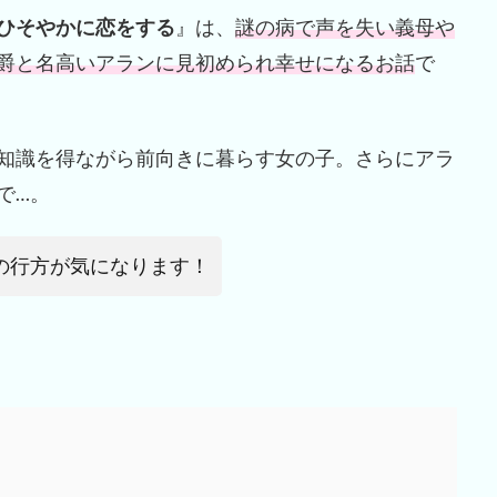
ひそやかに恋をする
』は、
謎の病で声を失い義母や
爵と名高いアランに見初められ幸せになるお話
で
知識を得ながら前向きに暮らす女の子。さらにアラ
で…。
の行方が気になります！