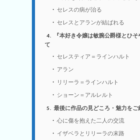
セレスの病が治る
セレスとアランが結ばれる
『本好き令嬢は敏腕公爵様とひそ
4
て
セレスティア＝ラインハルト
アラン
リリーラ＝ラインハルト
ショーン＝アルレルト
最後に作品の見どころ・魅力をご
5
心に傷を抱えた二人の交流
イザベラとリリーラの末路