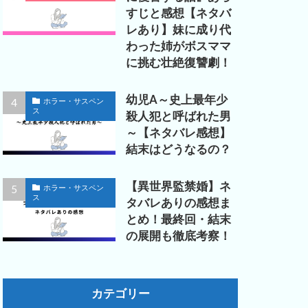
すじと感想【ネタバ
レあり】妹に成り代
わった姉がボスママ
に挑む壮絶復讐劇！
幼児A～史上最年少
ホラー・サスペン
ス
殺人犯と呼ばれた男
～【ネタバレ感想】
結末はどうなるの？
【異世界監禁婚】ネ
ホラー・サスペン
ス
タバレありの感想ま
とめ！最終回・結末
の展開も徹底考察！
カテゴリー