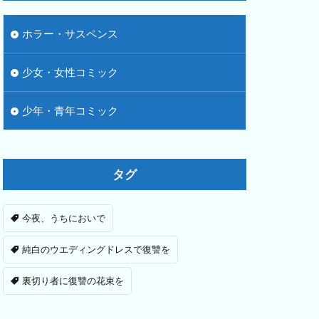
ホラー・サスペンス
少女・女性コミック
少年・青年コミック
タグ
今夜、うちにおいで
純白のウエディングドレスで復讐を
裏切り者に復讐の花束を