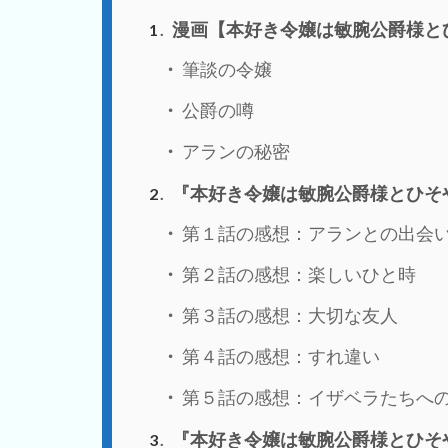
漫画【本好き令嬢は敏腕公爵様と
1
筆談の令嬢
公爵の噂
アランの秘密
『本好き令嬢は敏腕公爵様とひそ
2
第１話の感想：アランとの出会
第２話の感想：楽しいひと時
第３話の感想：大切な友人
第４話の感想：すれ違い
第５話の感想：イザベラたちへ
『本好き令嬢は敏腕公爵様とひそ
3