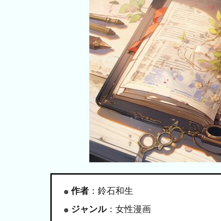
作者
：鈴石和生
ジャンル
：女性漫画