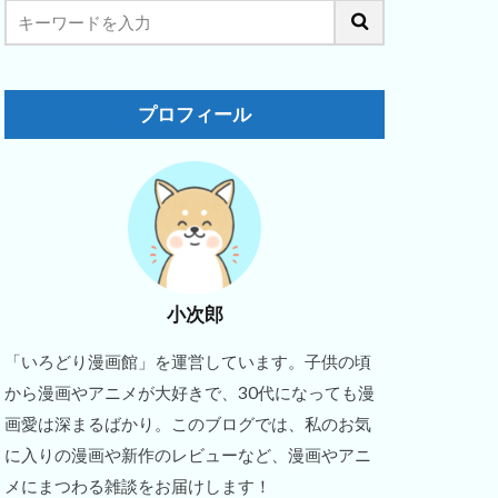
プロフィール
小次郎
「いろどり漫画館」を運営しています。子供の頃
から漫画やアニメが大好きで、30代になっても漫
画愛は深まるばかり。このブログでは、私のお気
に入りの漫画や新作のレビューなど、漫画やアニ
メにまつわる雑談をお届けします！