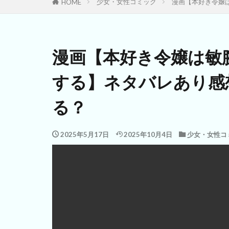
少女・女性コミック
漫画【本好き令嬢
HOME
漫画【本好き令嬢は敏
する】ネタバレあり感
る？
2025年5月17日
2025年10月4日
少女・女性コ