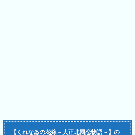
【くれなゐの花嫁～大正北國恋物語～】の