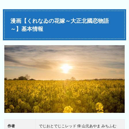
漫画【くれなゐの花嫁～大正北國恋物語
～】基本情報
作者
でじおとでじこレッド 倖 山元あやま みちふむ