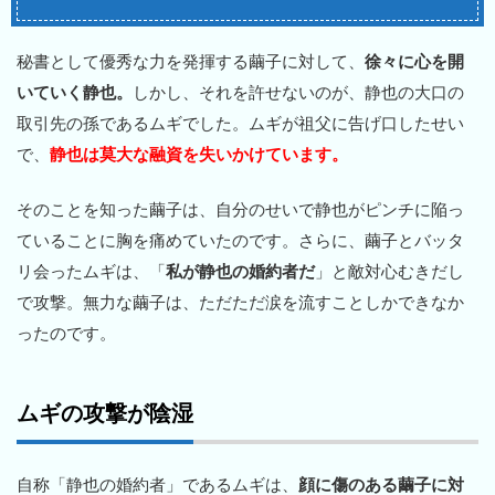
秘書として優秀な力を発揮する繭子に対して、
徐々に心を開
いていく静也。
しかし、それを許せないのが、静也の大口の
取引先の孫であるムギでした。ムギが祖父に告げ口したせい
で、
静也は莫大な融資を失いかけています。
そのことを知った繭子は、自分のせいで静也がピンチに陥っ
ていることに胸を痛めていたのです。さらに、繭子とバッタ
リ会ったムギは、「
私が静也の婚約者だ
」と敵対心むきだし
で攻撃。無力な繭子は、ただただ涙を流すことしかできなか
ったのです。
ムギの攻撃が陰湿
自称「静也の婚約者」であるムギは、
顔に傷のある繭子に対