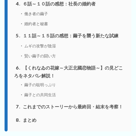
4
６話～１０話の感想：社長の婚約者
働き者の繭子
婚約者と秘書
5
１１話～１５話の感想：繭子を襲う新たな試練
ムギの攻撃が陰湿
賢い繭子の闘い方
6
【くれなゐの花嫁～大正北國恋物語～】の見どこ
ろをネタバレ解説！
繭子の聡明っぷり
繭子との共同生活
7
これまでのストーリーから最終回・結末を考察！
8
まとめ