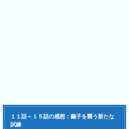
１１話～１５話の感想：繭子を襲う新たな
試練