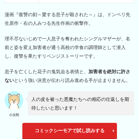
漫画『復讐の刻～愛する息子が殺された～』は、ドンペリ先
生原作・右の人みつる先生作画の衝撃作。
理不尽ないじめで一人息子を奪われたシングルマザーが、名
前と姿を変え加害者が通う高校の学食の調理師として潜入
し、復讐を果たすリベンジストーリーです。
息子を亡くした花子の鬼気迫る表情と、
加害者を絶対に許さ
ない
という強い決意が伝わり読み進める手が止まりません。
人の皮を被った悪魔たちへの相応の仕返しを期
待したいと思います！
小次郎
コミックシーモアで試し読みする