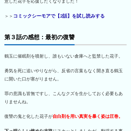
意した花子を応援したくなりました！
コミックシーモアで【2話】を試し読みする
＞＞
第３話の感想：最初の復讐
鶴玉に催眠剤を噴射し、誰もいない倉庫へと監禁した花子。
勇気を死に追いやりながら、反省の言葉もなく開き直る鶴玉
に開いた口が塞がりません。
罪の意識も皆無ですし、こんなクズを生かしておく必要もあ
りませんね。
復讐の鬼と化した花子が
自白剤を用い真実を暴く姿は圧巻。
下っ端らしい惨めな末路
にスカッとしましたが、動揺する事