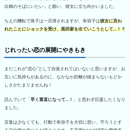
出鶴のそばにいたい」と願い、彼女に立ち向かいました。
ちえの機転で珠子は一旦帰されますが、朱弥子は
彼女に言わ
れたことにショックを受け、黒田家を出ていこうとして…！？
じれったい恋の展開にやきもき
まだこれが“恋心”として自覚されてはいないと思いますが、お
互いに気持ちがあるのに、なかなか距離が縮まらないもどか
しさがたまりませんね！
読んでいて「
早く素直になって…！
」と思わず応援したくなり
ました。
言葉は少なくても、行動で朱弥子を大切に想い、守ろうとす
る日出鶴の姿に心が温まります。不器用だけど誠実な愛情表