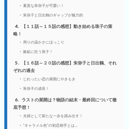
素直な朱弥子が可愛い！
朱弥子と日出鶴のギャップが魅力的
4
【１１話～１５話の感想】動き始める珠子の策
略！
周りの温かさにほっこり
嫉妬に狂う珠子！
5
【１６話～２０話の感想】朱弥子と日出鶴、それ
ぞれの過去
じれったい恋の展開にやきもき
朱弥子の成長！
6
ラストの展開は？物語の結末・最終回について徹
底予想！
夫婦として新たな一歩を踏み出す！
“キャラメル色”の初恋相手とは…