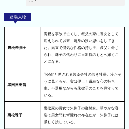
登場人物
両親を事故で亡くし、叔父の家に養女として
迎えられて以来、肩身の狭い思いをしてき
裏松朱弥子
た。素直で健気な性格の持ち主。叔父に命じ
られ、珠子の代わりに日出鶴のもとへ嫁ぐこ
とになる。
“怪物”と噂される製薬会社の若き社長。冷たそ
うに見えるが、実は優しく繊細な心の持ち
黒田日出鶴
主。不器用ながらも朱弥子のことを見守って
いる。
裏松家の長女で朱弥子の従姉妹。華やかな容
裏松珠子
姿で男女問わず憧れの存在だが、朱弥子には
厳しく接している。