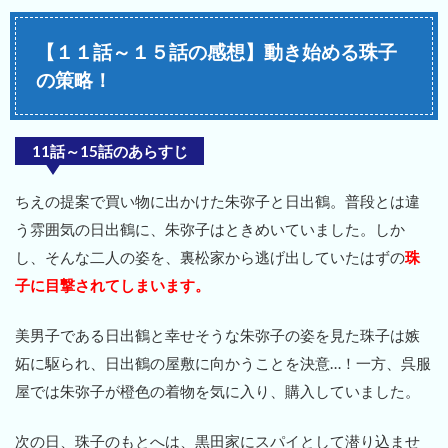
【１１話～１５話の感想】動き始める珠子
の策略！
11話～15話のあらすじ
ちえの提案で買い物に出かけた朱弥子と日出鶴。普段とは違
う雰囲気の日出鶴に、朱弥子はときめいていました。しか
し、そんな二人の姿を、裏松家から逃げ出していたはずの
珠
子に目撃されてしまいます。
美男子である日出鶴と幸せそうな朱弥子の姿を見た珠子は嫉
妬に駆られ、日出鶴の屋敷に向かうことを決意…！一方、呉服
屋では朱弥子が橙色の着物を気に入り、購入していました。
次の日、珠子のもとへは、黒田家にスパイとして潜り込ませ