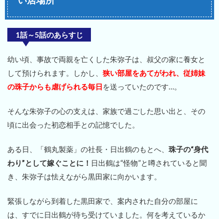
1話～5話のあらすじ
幼い頃、事故で両親を亡くした朱弥子は、叔父の家に養女と
して預けられます。しかし、
狭い部屋をあてがわれ、従姉妹
の珠子からも虐げられる毎日
を送っていたのです…。
そんな朱弥子の心の支えは、家族で過ごした思い出と、その
頃に出会った初恋相手との記憶でした。
ある日、「鶴丸製薬」の社長・日出鶴のもとへ、
珠子の“身代
わり”として嫁ぐことに！
日出鶴は“怪物”と噂されていると聞
き、朱弥子は怯えながら黒田家に向かいます。
緊張しながら到着した黒田家で、案内された自分の部屋に
は、すでに日出鶴が待ち受けていました。何を考えているか