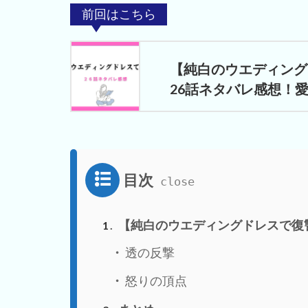
前回はこちら
【純白のウエディング
26話ネタバレ感想！
目次
【純白のウエディングドレスで復
1
透の反撃
怒りの頂点