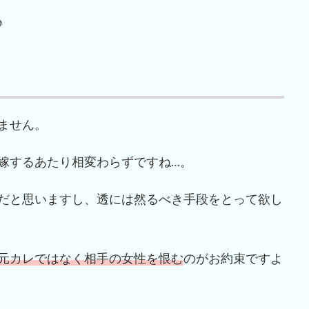
♪
ません。
嫁するあたり相変わらずですね…。
だと思いますし、透には然るべき手段をとって欲し
元カレではなく相手の女性を恨む
のがお約束ですよ