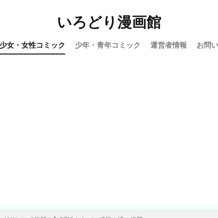
いろどり漫画館
少女・女性コミック
少年・青年コミック
運営者情報
お問