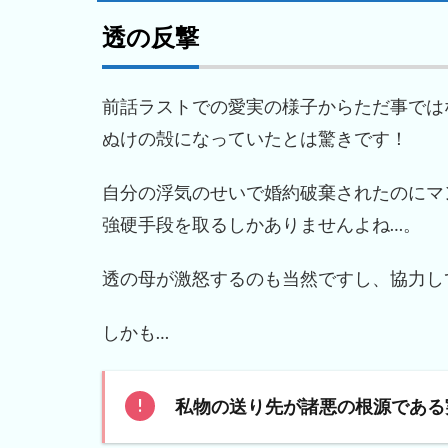
透の反撃
前話ラストでの愛実の様子からただ事では
ぬけの殻になっていたとは驚きです！
自分の浮気のせいで婚約破棄されたのにマ
強硬手段を取るしかありませんよね…。
透の母が激怒するのも当然ですし、協力し
しかも…
私物の送り先が諸悪の根源である