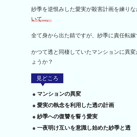
紗季を逆恨みした愛実が殺害計画を練りな
いて…。
全て身から出た錆ですが、紗季に責任転嫁
かつて透と同棲していたマンションに異変
ょうか？
見どころ
マンションの異変
愛実の執念を利用した透の計画
紗季への復讐を誓う愛実
一夜明け互いを意識し始めた紗季と透