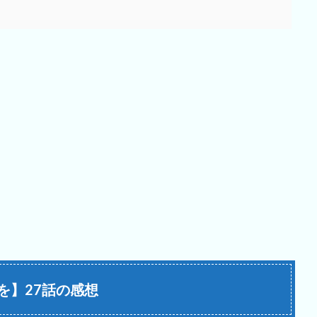
を】27話の感想