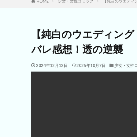
少女・女性コミック
【純白のウエディ
HOME
【純白のウエディング
バレ感想！透の逆襲
2024年12月12日
2025年10月7日
少女・女性