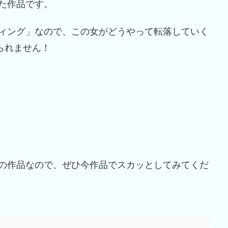
た作品です。
ィング」なので、この女がどうやって転落していく
られません！
の作品なので、ぜひ今作品でスカッとしてみてくだ