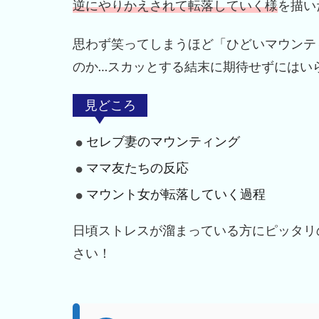
逆にやりかえされて転落していく様
を描い
思わず笑ってしまうほど「ひどいマウンテ
のか…スカッとする結末に期待せずにはい
見どころ
セレブ妻のマウンティング
ママ友たちの反応
マウント女が転落していく過程
日頃ストレスが溜まっている方にピッタリ
さい！