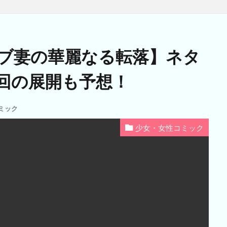
ブ妻の華麗なる転落】ネタ
回の展開も予想！
ミック
少女・女性コミック