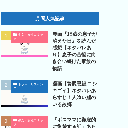
月間人気記事
漫画『15歳の息子が
少女・女性コミッ
ク
消えた日』を読んだ
感想【ネタバレあ
り】息子の苦悩に向
き合い続けた家族の
物語
漫画【贄屍忌鯉 ニシ
ホラー・サスペン
ス
キゴイ】ネタバレあ
らすじ！人喰い鯉の
いる故郷
『ボスママに徹底的
少女・女性コミッ
ク
に復讐する話』あら