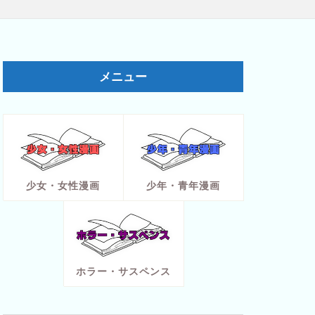
メニュー
少女・女性漫画
少年・青年漫画
ホラー・サスペンス