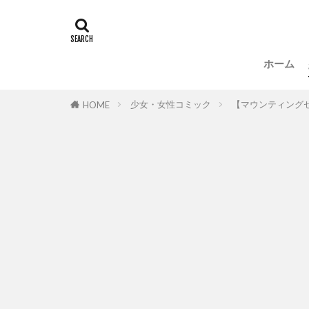
ホーム
少女・女性コミック
【マウンティング
HOME