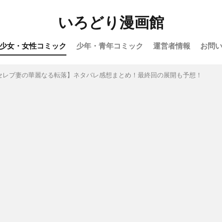
いろどり漫画館
少女・女性コミック
少年・青年コミック
運営者情報
お問
セレブ妻の華麗なる転落】ネタバレ感想まとめ！最終回の展開も予想！