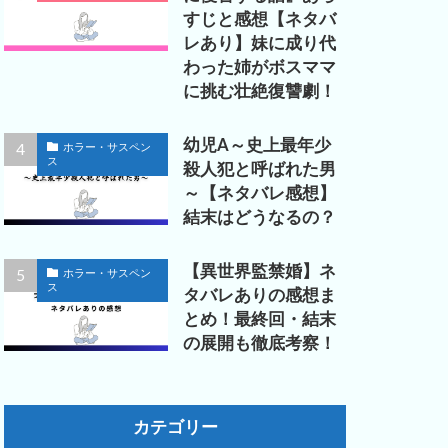
すじと感想【ネタバ
レあり】妹に成り代
わった姉がボスママ
に挑む壮絶復讐劇！
幼児A～史上最年少
ホラー・サスペン
ス
殺人犯と呼ばれた男
～【ネタバレ感想】
結末はどうなるの？
【異世界監禁婚】ネ
ホラー・サスペン
ス
タバレありの感想ま
とめ！最終回・結末
の展開も徹底考察！
カテゴリー