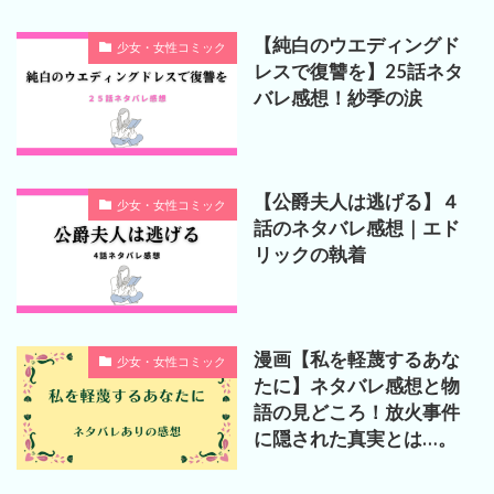
【純白のウエディングド
少女・女性コミック
レスで復讐を】25話ネタ
バレ感想！紗季の涙
【公爵夫人は逃げる】４
少女・女性コミック
話のネタバレ感想｜エド
リックの執着
漫画【私を軽蔑するあな
少女・女性コミック
たに】ネタバレ感想と物
語の見どころ！放火事件
に隠された真実とは…。