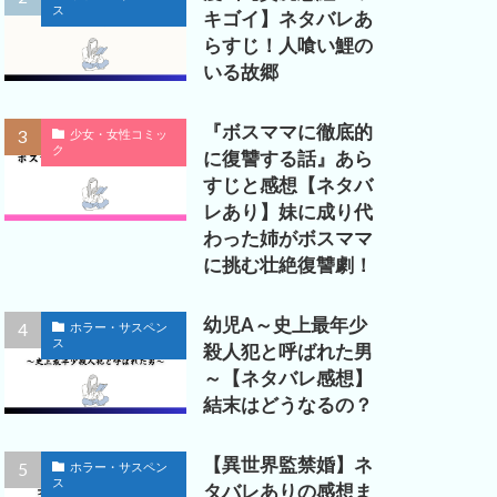
ス
キゴイ】ネタバレあ
らすじ！人喰い鯉の
いる故郷
『ボスママに徹底的
少女・女性コミッ
ク
に復讐する話』あら
すじと感想【ネタバ
レあり】妹に成り代
わった姉がボスママ
に挑む壮絶復讐劇！
幼児A～史上最年少
ホラー・サスペン
ス
殺人犯と呼ばれた男
～【ネタバレ感想】
結末はどうなるの？
【異世界監禁婚】ネ
ホラー・サスペン
ス
タバレありの感想ま