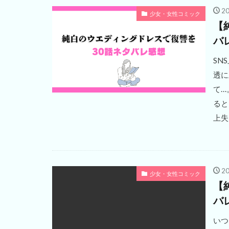
2
少女・女性コミック
【
バ
SN
透に
て…
ると
上失 
2
少女・女性コミック
【
バ
いつ