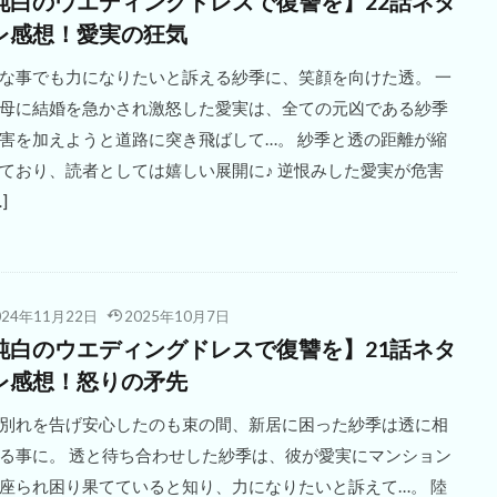
純白のウエディングドレスで復讐を】22話ネタ
レ感想！愛実の狂気
な事でも力になりたいと訴える紗季に、笑顔を向けた透。 一
母に結婚を急かされ激怒した愛実は、全ての元凶である紗季
害を加えようと道路に突き飛ばして…。 紗季と透の距離が縮
ており、読者としては嬉しい展開に♪ 逆恨みした愛実が危害
]
024年11月22日
2025年10月7日
純白のウエディングドレスで復讐を】21話ネタ
レ感想！怒りの矛先
別れを告げ安心したのも束の間、新居に困った紗季は透に相
る事に。 透と待ち合わせした紗季は、彼が愛実にマンション
座られ困り果てていると知り、力になりたいと訴えて…。 陸