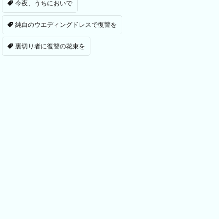
今夜、うちにおいで
純白のウエディングドレスで復讐を
裏切り者に復讐の花束を