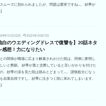
スムーズに別れられましたが、問題は愛実ですね…。 紗季が
]
024年11月22日
2025年10月7日
純白のウエディングドレスで復讐を】20話ネタ
レ感想！力になりたい
との関係が職場に広まり解雇されかけた陸は、同僚に釈明し
しいと懇願。 紗季が透と交際していると言いがかりを付けた
の、紗季の涙を見た陸は踏みとどまって…。 謹慎処分になっ
も自業自得ですし、紗季に泣きつく陸に呆れてしまいます。
]