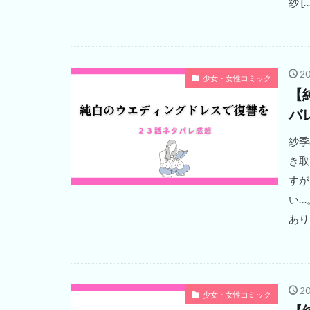
紗 […
2
少女・女性コミック
【
バ
紗季
き取
すが
い…
あり 
2
少女・女性コミック