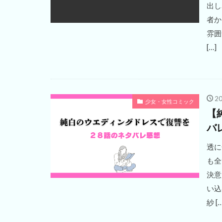
出し
者か
雰囲
[…]
2
少女・女性コミック
【
バ
透に
も全
決意
い込
紗 […