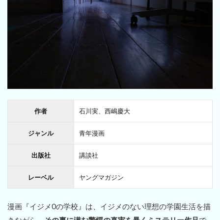
作者
石川実、西嶋慶大
ジャンル
青年漫画
出版社
講談社
レーベル
ヤングマガジン
漫画『イジメ0の学校』は、イジメのない理想の学園生活を描
きながら、
その裏に潜む驚愕の真実を暴くミステリー作品
で