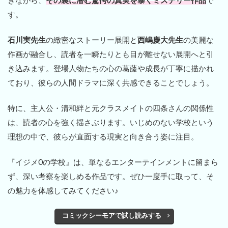
す。
石川実先生
の緻密なストーリー展開と
西嶋慶大先生
の美麗な
作画が融合し、読者を一瞬たりとも目が離せない展開へと引
き込みます。登場人物たちの心の葛藤や成長が丁寧に描かれ
ており、彼らの人間ドラマに深く共感できることでしょう。
特に、主人公・清和絆と元クラスメイトの四条さんの関係性
は、読者の心を強く揺さぶります。いじめのない学校という
理想の中で、彼らが直面する現実と向き合う姿に注目。
『イジメ0の学校』は、単なるエンターテインメントに留まら
ず、深い考察を楽しめる作品です。ぜひ一度手に取って、そ
の魅力を体感してみてください♪
コミックシーモアで試し読みする