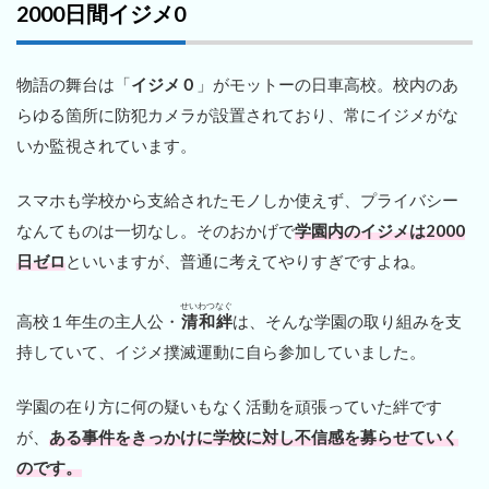
2000日間イジメ0
物語の舞台は「
イジメ０
」がモットーの日車高校。校内のあ
らゆる箇所に防犯カメラが設置されており、常にイジメがな
いか監視されています。
スマホも学校から支給されたモノしか使えず、プライバシー
なんてものは一切なし。そのおかげで
学園内のイジメは2000
日ゼロ
といいますが、普通に考えてやりすぎですよね。
せいわつなぐ
高校１年生の主人公・
清和絆
は、そんな学園の取り組みを支
持していて、イジメ撲滅運動に自ら参加していました。
学園の在り方に何の疑いもなく活動を頑張っていた絆です
が、
ある事件をきっかけに学校に対し不信感を募らせていく
のです。