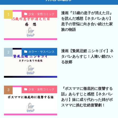
漫画『15歳の息子が消えた日』
少女・女性コミック
を読んだ感想【ネタバレあり】
息子の苦悩に向き合い続けた家
族の物語
漫画【贄屍忌鯉 ニシキゴイ】ネ
ホラー・サスペンス
タバレあらすじ！人喰い鯉のい
る故郷
『ボスママに徹底的に復讐する
少女・女性コミック
話』あらすじと感想【ネタバレ
あり】妹に成り代わった姉がボ
スママに挑む壮絶復讐劇！