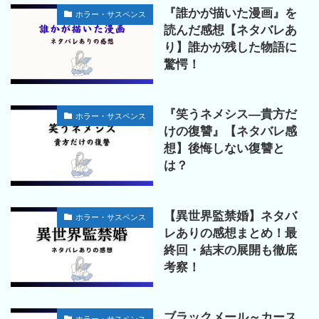
『誰かが描いた漫画』を
ホラー・サスペンス
読んだ感想【ネタバレあ
り】誰かが残した物語に
驚愕！
『笑うネメシス―貴方だ
ホラー・サスペンス
けの復讐』【ネタバレ感
想】後悔しない復讐と
は？
【異世界監禁婚】ネタバ
ホラー・サスペンス
レありの感想まとめ！最
終回・結末の展開も徹底
考察！
ブラックメール～カース
ホラー・サスペンス