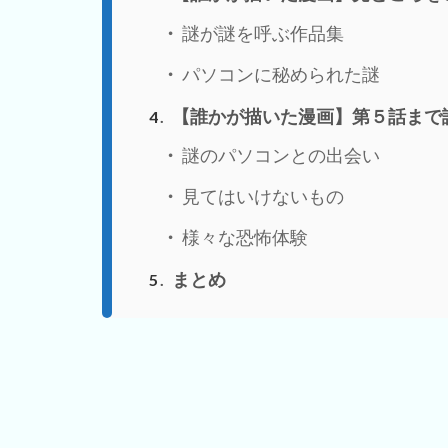
謎が謎を呼ぶ作品集
パソコンに秘められた謎
【誰かが描いた漫画】第５話まで
4
謎のパソコンとの出会い
見てはいけないもの
様々な恐怖体験
まとめ
5