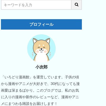
プロフィール
小次郎
「いろどり漫画館」を運営しています。子供の頃
から漫画やアニメが大好きで、30代になっても漫
画愛は深まるばかり。このブログでは、私のお気
に入りの漫画や新作のレビューなど、漫画やアニ
メにまつわる雑談をお届けします！