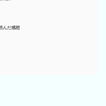
読んだ感想