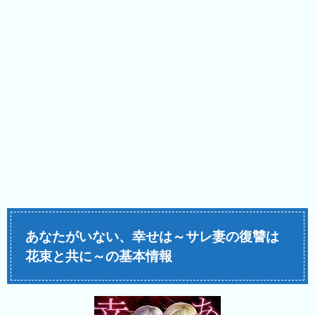
あなたがいない、幸せは～サレ妻の復讐は
花束と共に～の基本情報