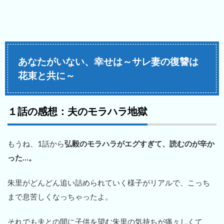
あなたがいない、幸せは～サレ妻の復讐は
花束と共に～
１話の感想：夫のモラハラ地獄
もうね、1話から
弘毅のモラハラがエグすぎて、読むのが辛か
った…。
朱里がどんどん追い詰められていく様子がリアルで、こっち
まで息苦しくなっちゃったよ。
それでも夫との間に子供を望む朱里の気持ちが痛々しくて、