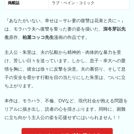
掲載誌
ラブ・ペイン・コミック
『あなたがいない、幸せは～サレ妻の復讐は花束と共に～』
は、モラハラ夫へ復讐を誓った妻の姿を描いた、
深冬芽以先
生
原作、
柏屋コッコ先生
漫画の作品です。
主人公・朱里は、夫の弘毅から精神的・肉体的な暴力を受
け、苦しい日々を送っています。しかし、息子・幸大への愛
情を胸に、彼女は徐々に反撃を決意。夫の裏切り、そして息
子の安全を脅かす行動を目の当たりにした朱里は、ついに立
ち上がります。
本作は、モラハラ、不倫、DVなど、現代社会が抱える問題を
リアルに描き出し、読者の心を揺さぶります。同時に、困難
に立ち向かう主人公の姿を応援せずにはいられません！！