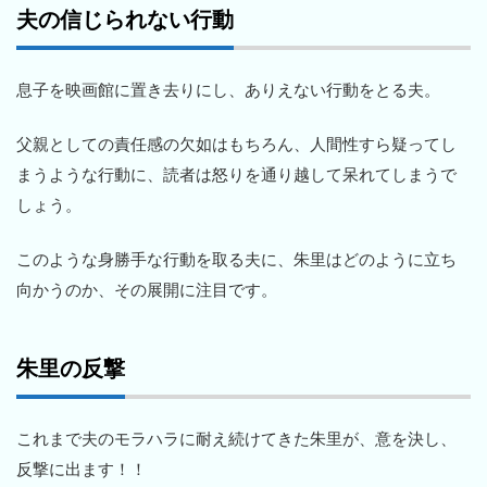
夫の信じられない行動
息子を映画館に置き去りにし、ありえない行動をとる夫。
父親としての責任感の欠如はもちろん、人間性すら疑ってし
まうような行動に、読者は怒りを通り越して呆れてしまうで
しょう。
このような身勝手な行動を取る夫に、朱里はどのように立ち
向かうのか、その展開に注目です。
朱里の反撃
これまで夫のモラハラに耐え続けてきた朱里が、意を決し、
反撃に出ます！！