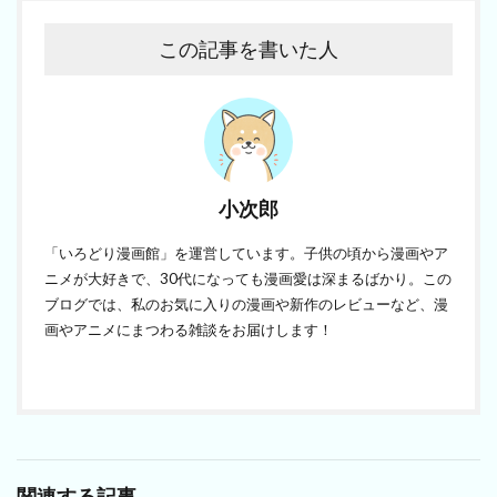
この記事を書いた人
小次郎
「いろどり漫画館」を運営しています。子供の頃から漫画やア
ニメが大好きで、30代になっても漫画愛は深まるばかり。この
ブログでは、私のお気に入りの漫画や新作のレビューなど、漫
画やアニメにまつわる雑談をお届けします！
関連する記事