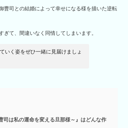
御曹司との結婚によって幸せになる様を描いた逆転
すぎて、間違いなく同情してしまいます。
ていく姿をぜひ一緒に見届けましょ
曹司は私の運命を変える旦那様～』はどんな作