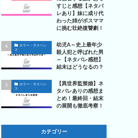
すじと感想【ネタバ
レあり】妹に成り代
わった姉がボスママ
に挑む壮絶復讐劇！
幼児A～史上最年少
ホラー・サスペン
ス
殺人犯と呼ばれた男
～【ネタバレ感想】
結末はどうなるの？
【異世界監禁婚】ネ
ホラー・サスペン
ス
タバレありの感想ま
とめ！最終回・結末
の展開も徹底考察！
カテゴリー