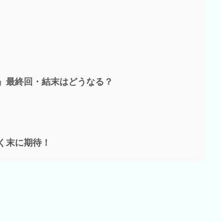
』最終回・結末はどうなる？
く
く末に期待！