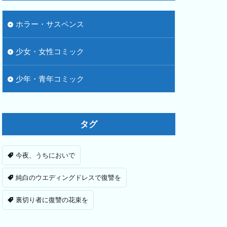
ホラー・サスペンス
少女・女性コミック
少年・青年コミック
タグ
今夜、うちにおいで
純白のウエディングドレスで復讐を
裏切り者に復讐の花束を