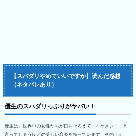
【スパダリやめていいですか】読んだ感想
（ネタバレあり）
優生のスパダリっぷりがヤバい！
優生は、世界中の女性たちが口をそろえて「イケメン！」と
言ってしまうほどの美しい容姿を持っています。そのうえ、