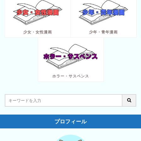
少女・女性漫画
少年・青年漫画
ホラー・サスペンス
プロフィール