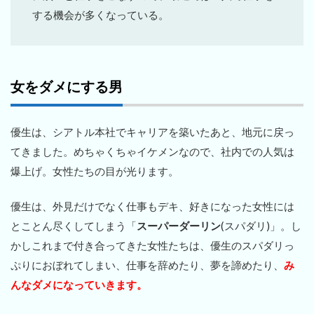
する機会が多くなっている。
女をダメにする男
優生は、シアトル本社でキャリアを築いたあと、地元に戻っ
てきました。めちゃくちゃイケメンなので、社内での人気は
爆上げ。女性たちの目が光ります。
優生は、外見だけでなく仕事もデキ、好きになった女性には
とことん尽くしてしまう「
スーパーダーリン
(スパダリ)」。し
かしこれまで付き合ってきた女性たちは、優生のスパダリっ
ぷりにおぼれてしまい、仕事を辞めたり、夢を諦めたり、
み
んなダメになっていきます。