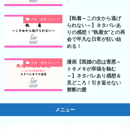
【執着～この女から逃げ
少女・女性コミック
られない～】ネタバレあ
りの感想！“執着女”との再
会で平凡な日常が狂い始
める！
漫画【既婚の恋は害悪～
少女・女性コミック
トキメキが幸福を蝕む
～】ネタバレあり感想＆
見どころ！引き返せない
禁断の愛
メニュー