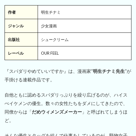
作者
明生チナミ
ジャンル
少女漫画
出版社
シュークリーム
レーベル
OUR FEEL
『スパダリやめていいですか』は、漫画家“
明生チナミ先生
”が
手掛ける連載作品です。
自他ともに認めるスパダリっぷりを繰り広げるのが、ハイス
ぺイケメンの優生。数々の女性たちをダメにしてきたので、
同僚からは「
だめウィメンズメーカー
」と呼ばれてしまうほ
ど。
そんな優生とタッグを組んで仕事をしているのが、堅物女子