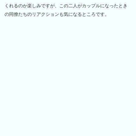
くれるのか楽しみですが、この二人がカップルになったとき
の同僚たちのリアクションも気になるところです。