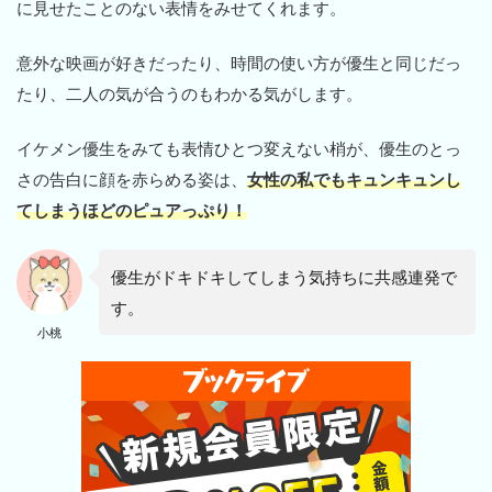
に見せたことのない表情をみせてくれます。
意外な映画が好きだったり、時間の使い方が優生と同じだっ
たり、二人の気が合うのもわかる気がします。
イケメン優生をみても表情ひとつ変えない梢が、優生のとっ
さの告白に顔を赤らめる姿は、
女性の私でもキュンキュンし
てしまうほどのピュアっぷり！
優生がドキドキしてしまう気持ちに共感連発で
す。
小桃