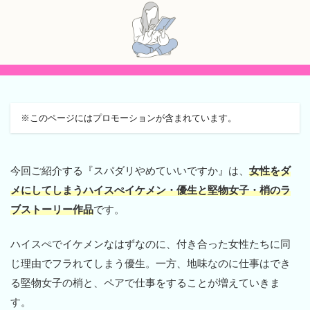
※このページにはプロモーションが含まれています。
今回ご紹介する『スパダリやめていいですか』は、
女性をダ
メにしてしまうハイスぺイケメン・優生と堅物女子・梢のラ
ブストーリー作品
です。
ハイスぺでイケメンなはずなのに、付き合った女性たちに同
じ理由でフラれてしまう優生。一方、地味なのに仕事はでき
る堅物女子の梢と、ペアで仕事をすることが増えていきま
す。