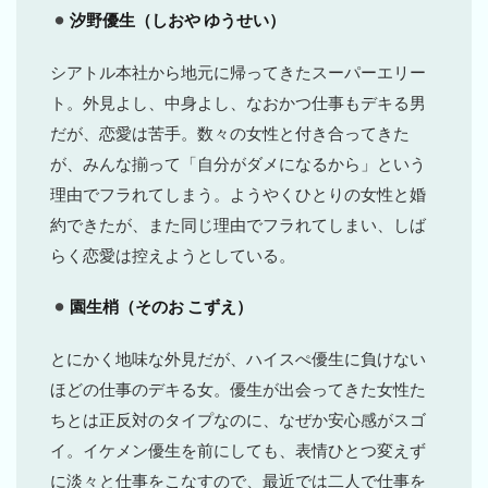
汐野優生（しおや ゆうせい）
シアトル本社から地元に帰ってきたスーパーエリー
ト。外見よし、中身よし、なおかつ仕事もデキる男
だが、恋愛は苦手。数々の女性と付き合ってきた
が、みんな揃って「自分がダメになるから」という
理由でフラれてしまう。ようやくひとりの女性と婚
約できたが、また同じ理由でフラれてしまい、しば
らく恋愛は控えようとしている。
園生梢（そのお こずえ）
とにかく地味な外見だが、ハイスぺ優生に負けない
ほどの仕事のデキる女。優生が出会ってきた女性た
ちとは正反対のタイプなのに、なぜか安心感がスゴ
イ。イケメン優生を前にしても、表情ひとつ変えず
に淡々と仕事をこなすので、最近では二人で仕事を