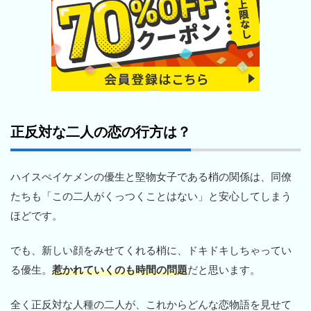
正反対な二人の恋の行方は？
ハイスぺイケメンの優生と堅物女子である梢の関係は、同僚
たちも「この二人がくっつくことはない」と安心してしまう
ほどです。
でも、新しい顔をみせてくれる梢に、ドキドキしちゃってい
る優生。
惹かれていくのも時間の問題
だと思います。
全く正反対な人種の二人が、これからどんな恋物語を見せて