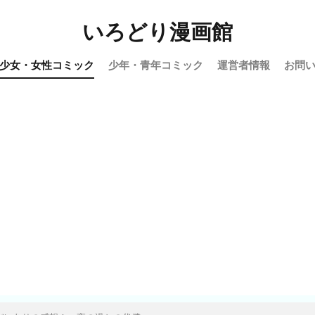
いろどり漫画館
少女・女性コミック
少年・青年コミック
運営者情報
お問