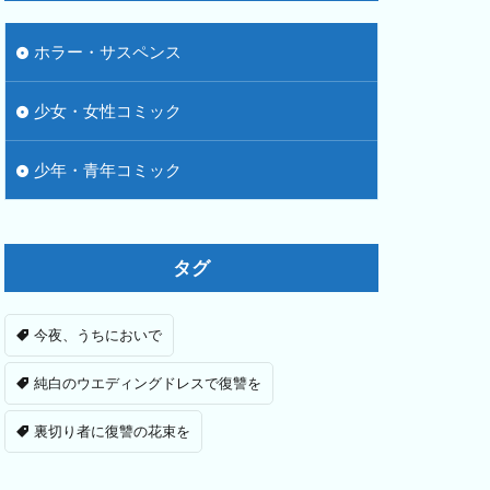
ホラー・サスペンス
少女・女性コミック
少年・青年コミック
タグ
今夜、うちにおいで
純白のウエディングドレスで復讐を
裏切り者に復讐の花束を