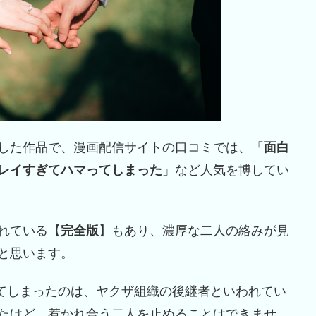
した作品で、漫画配信サイトの口コミでは、「
面白
レイすぎてハマってしまった
」など人気を博してい
れている【
完全版
】もあり、濃厚な二人の絡みが見
と思います。
れてしまったのは、ヤクザ組織の後継者といわれてい
たけど、惹かれ合う二人を止めることはできませ