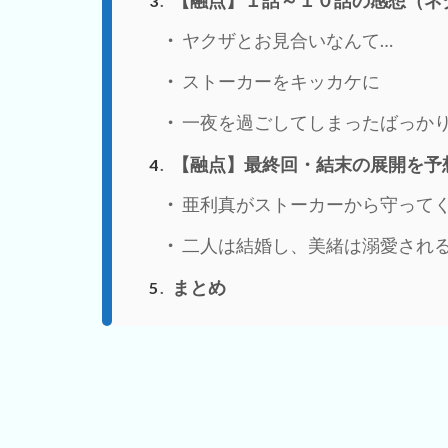
【融点】１話～１０話の感想（ネ
3
ヤクザとお見合いなんて…
ストーカーをキッカケに
一夜を過ごしてしまったばっかり
【融点】最終回・結末の展開を予
4
亜利真がストーカーから守って
二人は結婚し、美緒は溺愛され
まとめ
5