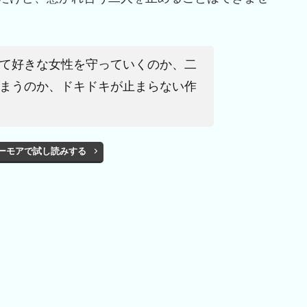
て好きな女性を守っていくのか、二
まうのか、ドキドキが止まらない作
ーモアで試し読みする