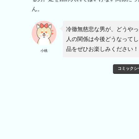
ん。
冷徹無慈悲な男が、どうやっ
人の関係は今後どうなってし
品をぜひお楽しみください！
小桃
コミックシ