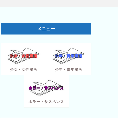
メニュー
少女・女性漫画
少年・青年漫画
ホラー・サスペンス