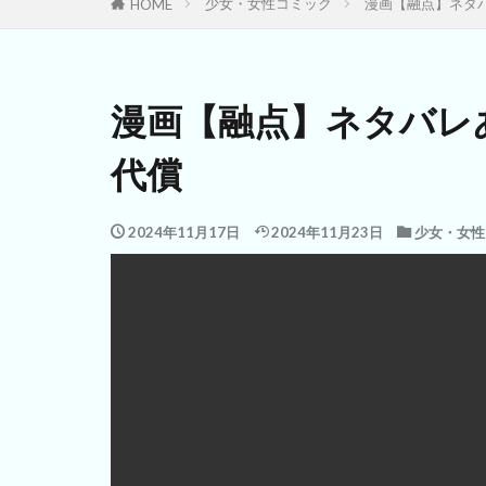
少女・女性コミック
漫画【融点】ネタ
HOME
漫画【融点】ネタバレ
代償
2024年11月17日
2024年11月23日
少女・女性